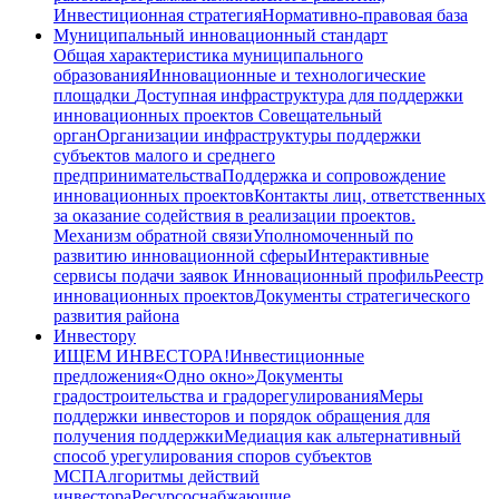
Инвестиционная стратегия
Нормативно-правовая база
Муниципальный инновационный стандарт
Общая характеристика муниципального
образования
Инновационные и технологические
площадки
Доступная инфраструктура для поддержки
инновационных проектов
Совещательный
орган
Организации инфраструктуры поддержки
субъектов малого и среднего
предпринимательства
Поддержка и сопровождение
инновационных проектов
Контакты лиц, ответственных
за оказание содействия в реализации проектов.
Механизм обратной связи
Уполномоченный по
развитию инновационной сферы
Интерактивные
сервисы подачи заявок
Инновационный профиль
Реестр
инновационных проектов
Документы стратегического
развития района
Инвестору
ИЩЕМ ИНВЕСТОРА!
Инвестиционные
предложения
«Одно окно»
Документы
градостроительства и градорегулирования
Меры
поддержки инвесторов и порядок обращения для
получения поддержки
Медиация как альтернативный
способ урегулирования споров субъектов
МСП
Алгоритмы действий
инвестора
Ресурсоснабжающие