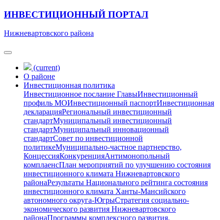
ИНВЕСТИЦИОННЫЙ ПОРТАЛ
Нижневартовского района
(current)
О районе
Инвестиционная политика
Инвестиционное послание Главы
Инвестиционный
профиль МО
Инвестиционный паспорт
Инвестиционная
декларация
Региональный инвестиционный
стандарт
Муниципальный инвестиционный
стандарт
Муниципальный инновационный
стандарт
Совет по инвестиционной
политике
Муниципально-частное партнерство,
Концессия
Конкуренция
Антимонопольный
комплаенс
План мероприятий по улучшению состояния
инвестиционного климата Нижневартовского
района
Результаты Национального рейтинга состояния
инвестиционного климата Ханты-Мансийского
автономного округа-Югры
Стратегия социально-
экономического развития Нижневартовского
района
Программы комплексного развития,