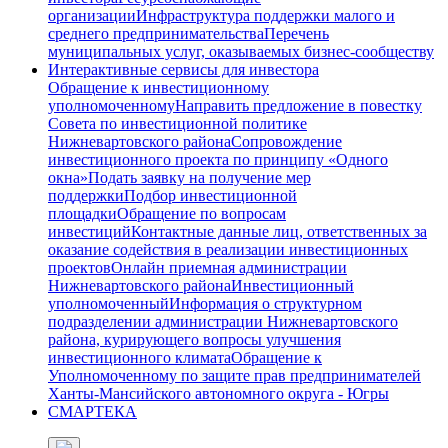
организации
Инфраструктура поддержки малого и
среднего предпринимательства
Перечень
муниципальных услуг, оказываемых бизнес-сообществу
Интерактивные сервисы для инвестора
Обращение к инвестиционному
уполномоченному
Направить предложение в повестку
Совета по инвестиционной политике
Нижневартовского района
Сопровождение
инвестиционного проекта по принципу «Одного
окна»
Подать заявку на получение мер
поддержки
Подбор инвестиционной
площадки
Обращение по вопросам
инвестиций
Контактные данные лиц, ответственных за
оказание содействия в реализации инвестиционных
проектов
Онлайн приемная администрации
Нижневартовского района
Инвестиционный
уполномоченный
Информация о структурном
подразделении администрации Нижневартовского
района, курирующего вопросы улучшения
инвестиционного климата
Обращение к
Уполномоченному по защите прав предпринимателей
Ханты-Мансийского автономного округа - Югры
СМАРТЕКА