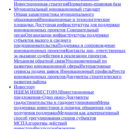
Инвестиционная стратегия
Нормативно-правовая база
Муниципальный инновационный стандарт
Общая характеристика муниципального
образования
Инновационные и технологические
площадки
Доступная инфраструктура для поддержки
инновационных проектов
Совещательный
орган
Организации инфраструктуры поддержки
субъектов малого и среднего
предпринимательства
Поддержка и сопровождение
инновационных проектов
Контакты лиц, ответственных
за оказание содействия в реализации проектов.
Механизм обратной связи
Уполномоченный по
развитию инновационной сферы
Интерактивные
сервисы подачи заявок
Инновационный профиль
Реестр
инновационных проектов
Документы стратегического
развития района
Инвестору
ИЩЕМ ИНВЕСТОРА!
Инвестиционные
предложения
«Одно окно»
Документы
градостроительства и градорегулирования
Меры
поддержки инвесторов и порядок обращения для
получения поддержки
Медиация как альтернативный
способ урегулирования споров субъектов
МСП
Алгоритмы действий
инвестора
Ресурсоснабжающие