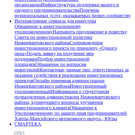
организации
Инфраструктура поддержки малого и
среднего предпринимательства
Перечень
муниципальных услуг, оказываемых бизнес-сообществу
Интерактивные сервисы для инвестора
Обращение к инвестиционному
уполномоченному
Направить предложение в повестку
Совета по инвестиционной политике
Нижневартовского района
Сопровождение
инвестиционного проекта по принципу «Одного
окна»
Подать заявку на получение мер
поддержки
Подбор инвестиционной
площадки
Обращение по вопросам
инвестиций
Контактные данные лиц, ответственных за
оказание содействия в реализации инвестиционных
проектов
Онлайн приемная администрации
Нижневартовского района
Инвестиционный
уполномоченный
Информация о структурном
подразделении администрации Нижневартовского
района, курирующего вопросы улучшения
инвестиционного климата
Обращение к
Уполномоченному по защите прав предпринимателей
Ханты-Мансийского автономного округа - Югры
СМАРТЕКА