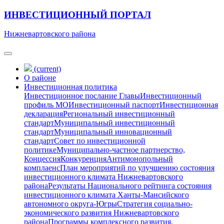
ИНВЕСТИЦИОННЫЙ ПОРТАЛ
Нижневартовского района
(current)
О районе
Инвестиционная политика
Инвестиционное послание Главы
Инвестиционный
профиль МО
Инвестиционный паспорт
Инвестиционная
декларация
Региональный инвестиционный
стандарт
Муниципальный инвестиционный
стандарт
Муниципальный инновационный
стандарт
Совет по инвестиционной
политике
Муниципально-частное партнерство,
Концессия
Конкуренция
Антимонопольный
комплаенс
План мероприятий по улучшению состояния
инвестиционного климата Нижневартовского
района
Результаты Национального рейтинга состояния
инвестиционного климата Ханты-Мансийского
автономного округа-Югры
Стратегия социально-
экономического развития Нижневартовского
района
Программы комплексного развития,