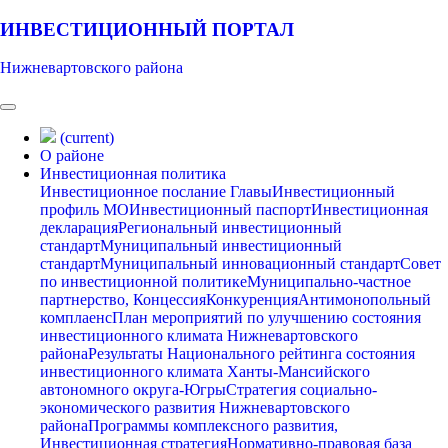
ИНВЕСТИЦИОННЫЙ ПОРТАЛ
Нижневартовского района
(current)
О районе
Инвестиционная политика
Инвестиционное послание Главы
Инвестиционный
профиль МО
Инвестиционный паспорт
Инвестиционная
декларация
Региональный инвестиционный
стандарт
Муниципальный инвестиционный
стандарт
Муниципальный инновационный стандарт
Совет
по инвестиционной политике
Муниципально-частное
партнерство, Концессия
Конкуренция
Антимонопольный
комплаенс
План мероприятий по улучшению состояния
инвестиционного климата Нижневартовского
района
Результаты Национального рейтинга состояния
инвестиционного климата Ханты-Мансийского
автономного округа-Югры
Стратегия социально-
экономического развития Нижневартовского
района
Программы комплексного развития,
Инвестиционная стратегия
Нормативно-правовая база