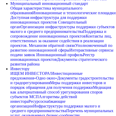
Муниципальный инновационный стандарт
Общая характеристика муниципального
образования
Инновационные и технологические площадки
Доступная инфраструктура для поддержки
инновационных проектов
Совещательный
орган
Организации инфраструктуры поддержки субъектов
малого и среднего предпринимательства
Поддержка и
сопровождение инновационных проектов
Контакты лиц,
ответственных за оказание содействия в реализации
проектов. Механизм обратной связи
Уполномоченный по
развитию инновационной сферы
Интерактивные сервисы
подачи заявок
Инновационный профиль
Реестр
инновационных проектов
Документы стратегического
развития района
Инвестору
ИЩЕМ ИНВЕСТОРА!
Инвестиционные
предложения
«Одно окно»
Документы градостроительства
и градорегулирования
Меры поддержки инвесторов и
порядок обращения для получения поддержки
Медиация
как альтернативный способ урегулирования споров
субъектов МСП
Алгоритмы действий
инвестора
Ресурсоснабжающие
организации
Инфраструктура поддержки малого и
среднего предпринимательства
Перечень муниципальных
услуг, оказываемых бизнес-сообществу