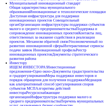
Муниципальный инновационный стандарт
Общая характеристика муниципального
образования
Инновационные и технологические площадки
Доступная инфраструктура для поддержки
инновационных проектов
Совещательный
орган
Организации инфраструктуры поддержки субъектов
малого и среднего предпринимательства
Поддержка и
сопровождение инновационных проектов
Контакты лиц,
ответственных за оказание содействия в реализации
проектов. Механизм обратной связи
Уполномоченный по
развитию инновационной сферы
Интерактивные сервисы
подачи заявок
Инновационный профиль
Реестр
инновационных проектов
Документы стратегического
развития района
Инвестору
ИЩЕМ ИНВЕСТОРА!
Инвестиционные
предложения
«Одно окно»
Документы градостроительства
и градорегулирования
Меры поддержки инвесторов и
порядок обращения для получения поддержки
Медиация
как альтернативный способ урегулирования споров
субъектов МСП
Алгоритмы действий
инвестора
Ресурсоснабжающие
организации
Инфраструктура поддержки малого и
среднего предпринимательства
Перечень муниципальных
услуг, оказываемых бизнес-сообществу