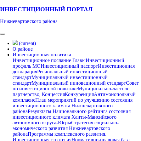
ИНВЕСТИЦИОННЫЙ ПОРТАЛ
Нижневартовского района
(current)
О районе
Инвестиционная политика
Инвестиционное послание Главы
Инвестиционный
профиль МО
Инвестиционный паспорт
Инвестиционная
декларация
Региональный инвестиционный
стандарт
Муниципальный инвестиционный
стандарт
Муниципальный инновационный стандарт
Совет
по инвестиционной политике
Муниципально-частное
партнерство, Концессия
Конкуренция
Антимонопольный
комплаенс
План мероприятий по улучшению состояния
инвестиционного климата Нижневартовского
района
Результаты Национального рейтинга состояния
инвестиционного климата Ханты-Мансийского
автономного округа-Югры
Стратегия социально-
экономического развития Нижневартовского
района
Программы комплексного развития,
Инвестиционная стратегия
Нормативно-правовая база