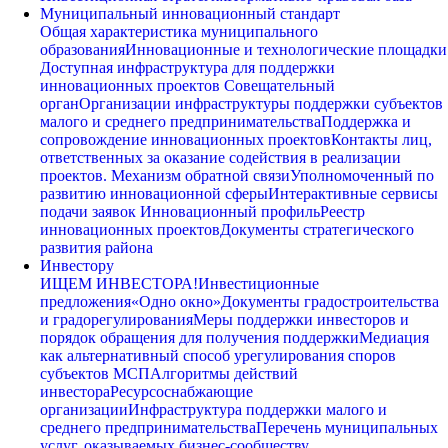
Муниципальный инновационный стандарт
Общая характеристика муниципального
образования
Инновационные и технологические площадки
Доступная инфраструктура для поддержки
инновационных проектов
Совещательный
орган
Организации инфраструктуры поддержки субъектов
малого и среднего предпринимательства
Поддержка и
сопровождение инновационных проектов
Контакты лиц,
ответственных за оказание содействия в реализации
проектов. Механизм обратной связи
Уполномоченный по
развитию инновационной сферы
Интерактивные сервисы
подачи заявок
Инновационный профиль
Реестр
инновационных проектов
Документы стратегического
развития района
Инвестору
ИЩЕМ ИНВЕСТОРА!
Инвестиционные
предложения
«Одно окно»
Документы градостроительства
и градорегулирования
Меры поддержки инвесторов и
порядок обращения для получения поддержки
Медиация
как альтернативный способ урегулирования споров
субъектов МСП
Алгоритмы действий
инвестора
Ресурсоснабжающие
организации
Инфраструктура поддержки малого и
среднего предпринимательства
Перечень муниципальных
услуг, оказываемых бизнес-сообществу