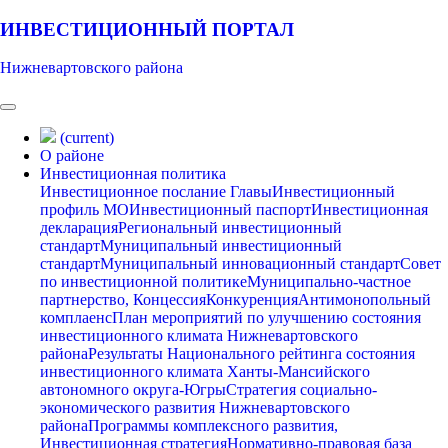
ИНВЕСТИЦИОННЫЙ ПОРТАЛ
Нижневартовского района
(current)
О районе
Инвестиционная политика
Инвестиционное послание Главы
Инвестиционный
профиль МО
Инвестиционный паспорт
Инвестиционная
декларация
Региональный инвестиционный
стандарт
Муниципальный инвестиционный
стандарт
Муниципальный инновационный стандарт
Совет
по инвестиционной политике
Муниципально-частное
партнерство, Концессия
Конкуренция
Антимонопольный
комплаенс
План мероприятий по улучшению состояния
инвестиционного климата Нижневартовского
района
Результаты Национального рейтинга состояния
инвестиционного климата Ханты-Мансийского
автономного округа-Югры
Стратегия социально-
экономического развития Нижневартовского
района
Программы комплексного развития,
Инвестиционная стратегия
Нормативно-правовая база