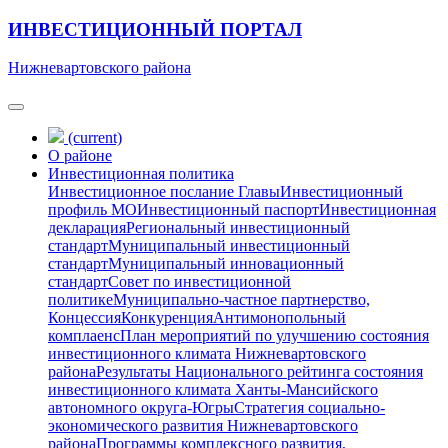
ИНВЕСТИЦИОННЫЙ ПОРТАЛ
Нижневартовского района
(current)
О районе
Инвестиционная политика
Инвестиционное послание Главы
Инвестиционный
профиль МО
Инвестиционный паспорт
Инвестиционная
декларация
Региональный инвестиционный
стандарт
Муниципальный инвестиционный
стандарт
Муниципальный инновационный
стандарт
Совет по инвестиционной
политике
Муниципально-частное партнерство,
Концессия
Конкуренция
Антимонопольный
комплаенс
План мероприятий по улучшению состояния
инвестиционного климата Нижневартовского
района
Результаты Национального рейтинга состояния
инвестиционного климата Ханты-Мансийского
автономного округа-Югры
Стратегия социально-
экономического развития Нижневартовского
района
Программы комплексного развития,