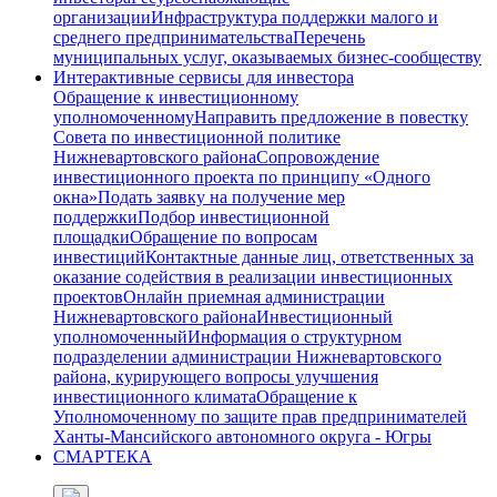
организации
Инфраструктура поддержки малого и
среднего предпринимательства
Перечень
муниципальных услуг, оказываемых бизнес-сообществу
Интерактивные сервисы для инвестора
Обращение к инвестиционному
уполномоченному
Направить предложение в повестку
Совета по инвестиционной политике
Нижневартовского района
Сопровождение
инвестиционного проекта по принципу «Одного
окна»
Подать заявку на получение мер
поддержки
Подбор инвестиционной
площадки
Обращение по вопросам
инвестиций
Контактные данные лиц, ответственных за
оказание содействия в реализации инвестиционных
проектов
Онлайн приемная администрации
Нижневартовского района
Инвестиционный
уполномоченный
Информация о структурном
подразделении администрации Нижневартовского
района, курирующего вопросы улучшения
инвестиционного климата
Обращение к
Уполномоченному по защите прав предпринимателей
Ханты-Мансийского автономного округа - Югры
СМАРТЕКА