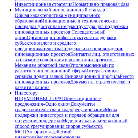
Инвестиционная стратегия
Нормативно-правовая база
Муниципальный инновационный стандарт
Общая характеристика муниципального
образования
Инновационные и технологические
площадки
Доступная инфраструктура для поддержки
инновационных проектов
Совещательный
орган
Организации инфраструктуры поддержки
субъектов малого и среднего
предпринимательства
Поддержка и сопровождение
инновационных проектов
Контакты лиц, ответственных
за оказание содействия в реализации проектов.
Механизм обратной связи
Уполномоченный по
развитию инновационной сферы
Интерактивные
сервисы подачи заявок
Инновационный профиль
Реестр
инновационных проектов
Документы стратегического
развития района
Инвестору
ИЩЕМ ИНВЕСТОРА!
Инвестиционные
предложения
«Одно окно»
Документы
градостроительства и градорегулирования
Меры
поддержки инвесторов и порядок обращения для
получения поддержки
Медиация как альтернативный
способ урегулирования споров субъектов
МСП
Алгоритмы действий
инвестора
Ресурсоснабжающие