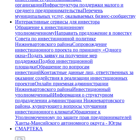
организации
Инфраструктура поддержки малого и
среднего предпринимательства
Перечень
муниципальных услуг, оказываемых бизнес-сообществу
Интерактивные сервисы для инвестора
Обращение к инвестиционному
уполномоченному
Направить предложение в повестку
Совета по инвестиционной политике
Нижневартовского района
Сопровождение
инвестиционного проекта по принципу «Одного
окна»
Подать заявку на получение мер
поддержки
Подбор инвестиционной
площадки
Обращение по вопросам
инвестиций
Контактные данные лиц, ответственных за
оказание содействия в реализации инвестиционных
проектов
Онлайн приемная администрации
Нижневартовского района
Инвестиционный
уполномоченный
Информация о структурном
подразделении администрации Нижневартовского
района, курирующего вопросы улучшения
инвестиционного климата
Обращение к
Уполномоченному по защите прав предпринимателей
Ханты-Мансийского автономного округа - Югры
СМАРТЕКА