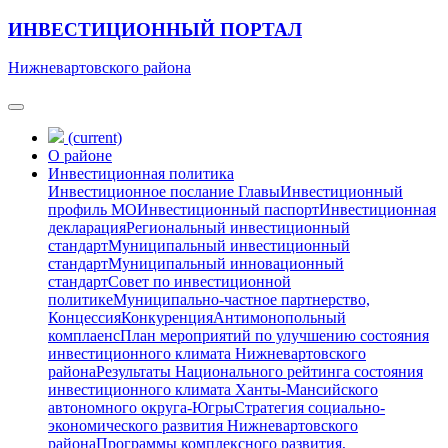
ИНВЕСТИЦИОННЫЙ ПОРТАЛ
Нижневартовского района
(current)
О районе
Инвестиционная политика
Инвестиционное послание Главы
Инвестиционный
профиль МО
Инвестиционный паспорт
Инвестиционная
декларация
Региональный инвестиционный
стандарт
Муниципальный инвестиционный
стандарт
Муниципальный инновационный
стандарт
Совет по инвестиционной
политике
Муниципально-частное партнерство,
Концессия
Конкуренция
Антимонопольный
комплаенс
План мероприятий по улучшению состояния
инвестиционного климата Нижневартовского
района
Результаты Национального рейтинга состояния
инвестиционного климата Ханты-Мансийского
автономного округа-Югры
Стратегия социально-
экономического развития Нижневартовского
района
Программы комплексного развития,