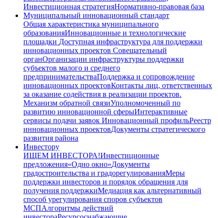
Инвестиционная стратегия
Нормативно-правовая база
Муниципальный инновационный стандарт
Общая характеристика муниципального
образования
Инновационные и технологические
площадки
Доступная инфраструктура для поддержки
инновационных проектов
Совещательный
орган
Организации инфраструктуры поддержки
субъектов малого и среднего
предпринимательства
Поддержка и сопровождение
инновационных проектов
Контакты лиц, ответственных
за оказание содействия в реализации проектов.
Механизм обратной связи
Уполномоченный по
развитию инновационной сферы
Интерактивные
сервисы подачи заявок
Инновационный профиль
Реестр
инновационных проектов
Документы стратегического
развития района
Инвестору
ИЩЕМ ИНВЕСТОРА!
Инвестиционные
предложения
«Одно окно»
Документы
градостроительства и градорегулирования
Меры
поддержки инвесторов и порядок обращения для
получения поддержки
Медиация как альтернативный
способ урегулирования споров субъектов
МСП
Алгоритмы действий
инвестора
Ресурсоснабжающие