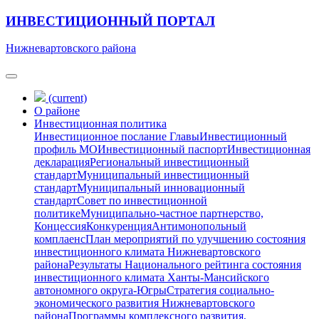
ИНВЕСТИЦИОННЫЙ ПОРТАЛ
Нижневартовского района
(current)
О районе
Инвестиционная политика
Инвестиционное послание Главы
Инвестиционный
профиль МО
Инвестиционный паспорт
Инвестиционная
декларация
Региональный инвестиционный
стандарт
Муниципальный инвестиционный
стандарт
Муниципальный инновационный
стандарт
Совет по инвестиционной
политике
Муниципально-частное партнерство,
Концессия
Конкуренция
Антимонопольный
комплаенс
План мероприятий по улучшению состояния
инвестиционного климата Нижневартовского
района
Результаты Национального рейтинга состояния
инвестиционного климата Ханты-Мансийского
автономного округа-Югры
Стратегия социально-
экономического развития Нижневартовского
района
Программы комплексного развития,