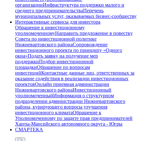
организации
Инфраструктура поддержки малого и
среднего предпринимательства
Перечень
муниципальных услуг, оказываемых бизнес-сообществу
Интерактивные сервисы для инвестора
Обращение к инвестиционному
уполномоченному
Направить предложение в повестку
Совета по инвестиционной политике
Нижневартовского района
Сопровождение
инвестиционного проекта по принципу «Одного
окна»
Подать заявку на получение мер
поддержки
Подбор инвестиционной
площадки
Обращение по вопросам
инвестиций
Контактные данные лиц, ответственных за
оказание содействия в реализации инвестиционных
проектов
Онлайн приемная администрации
Нижневартовского района
Инвестиционный
уполномоченный
Информация о структурном
подразделении администрации Нижневартовского
района, курирующего вопросы улучшения
инвестиционного климата
Обращение к
Уполномоченному по защите прав предпринимателей
Ханты-Мансийского автономного округа - Югры
СМАРТЕКА