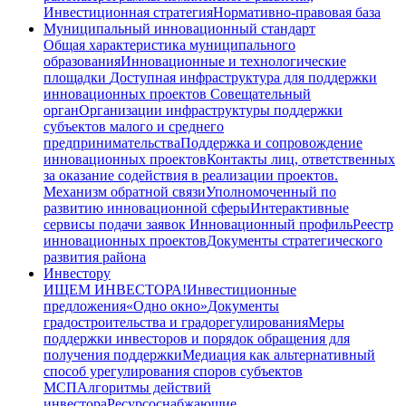
Инвестиционная стратегия
Нормативно-правовая база
Муниципальный инновационный стандарт
Общая характеристика муниципального
образования
Инновационные и технологические
площадки
Доступная инфраструктура для поддержки
инновационных проектов
Совещательный
орган
Организации инфраструктуры поддержки
субъектов малого и среднего
предпринимательства
Поддержка и сопровождение
инновационных проектов
Контакты лиц, ответственных
за оказание содействия в реализации проектов.
Механизм обратной связи
Уполномоченный по
развитию инновационной сферы
Интерактивные
сервисы подачи заявок
Инновационный профиль
Реестр
инновационных проектов
Документы стратегического
развития района
Инвестору
ИЩЕМ ИНВЕСТОРА!
Инвестиционные
предложения
«Одно окно»
Документы
градостроительства и градорегулирования
Меры
поддержки инвесторов и порядок обращения для
получения поддержки
Медиация как альтернативный
способ урегулирования споров субъектов
МСП
Алгоритмы действий
инвестора
Ресурсоснабжающие