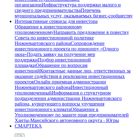
организации
Инфраструктура поддержки малого и
среднего предпринимательства
Перечень
муниципальных услуг, оказываемых бизнес-сообществу
Интерактивные сервисы для инвестора
Обращение к инвестиционному
уполномоченному
Направить предложение в повестку
Совета по инвестиционной политике
Нижневартовского района
Сопровождение
инвестиционного проекта по принципу «Одного
окна»
Подать заявку на получение мер
поддержки
Подбор инвестиционной
площадки
Обращение по вопросам
инвестиций
Контактные данные лиц, ответственных за
оказание содействия в реализации инвестиционных
проектов
Онлайн приемная администрации
Нижневартовского района
Инвестиционный
уполномоченный
Информация о структурном
подразделении администрации Нижневартовского
района, курирующего вопросы улучшения
инвестиционного климата
Обращение к
Уполномоченному по защите прав предпринимателей
Ханты-Мансийского автономного округа - Югры
СМАРТЕКА