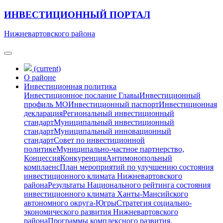
ИНВЕСТИЦИОННЫЙ ПОРТАЛ
Нижневартовского района
(current)
О районе
Инвестиционная политика
Инвестиционное послание Главы
Инвестиционный
профиль МО
Инвестиционный паспорт
Инвестиционная
декларация
Региональный инвестиционный
стандарт
Муниципальный инвестиционный
стандарт
Муниципальный инновационный
стандарт
Совет по инвестиционной
политике
Муниципально-частное партнерство,
Концессия
Конкуренция
Антимонопольный
комплаенс
План мероприятий по улучшению состояния
инвестиционного климата Нижневартовского
района
Результаты Национального рейтинга состояния
инвестиционного климата Ханты-Мансийского
автономного округа-Югры
Стратегия социально-
экономического развития Нижневартовского
района
Программы комплексного развития,