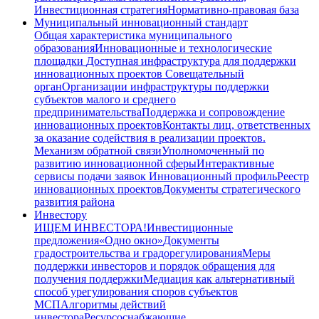
Инвестиционная стратегия
Нормативно-правовая база
Муниципальный инновационный стандарт
Общая характеристика муниципального
образования
Инновационные и технологические
площадки
Доступная инфраструктура для поддержки
инновационных проектов
Совещательный
орган
Организации инфраструктуры поддержки
субъектов малого и среднего
предпринимательства
Поддержка и сопровождение
инновационных проектов
Контакты лиц, ответственных
за оказание содействия в реализации проектов.
Механизм обратной связи
Уполномоченный по
развитию инновационной сферы
Интерактивные
сервисы подачи заявок
Инновационный профиль
Реестр
инновационных проектов
Документы стратегического
развития района
Инвестору
ИЩЕМ ИНВЕСТОРА!
Инвестиционные
предложения
«Одно окно»
Документы
градостроительства и градорегулирования
Меры
поддержки инвесторов и порядок обращения для
получения поддержки
Медиация как альтернативный
способ урегулирования споров субъектов
МСП
Алгоритмы действий
инвестора
Ресурсоснабжающие