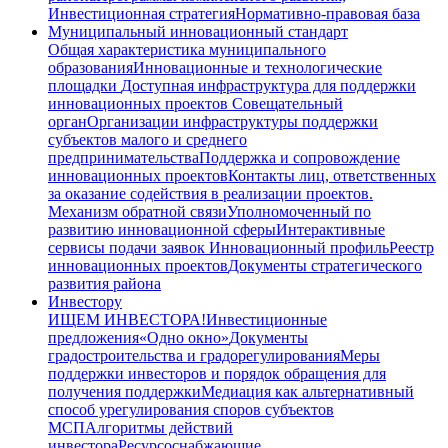
Инвестиционная стратегия
Нормативно-правовая база
Муниципальный инновационный стандарт
Общая характеристика муниципального
образования
Инновационные и технологические
площадки
Доступная инфраструктура для поддержки
инновационных проектов
Совещательный
орган
Организации инфраструктуры поддержки
субъектов малого и среднего
предпринимательства
Поддержка и сопровождение
инновационных проектов
Контакты лиц, ответственных
за оказание содействия в реализации проектов.
Механизм обратной связи
Уполномоченный по
развитию инновационной сферы
Интерактивные
сервисы подачи заявок
Инновационный профиль
Реестр
инновационных проектов
Документы стратегического
развития района
Инвестору
ИЩЕМ ИНВЕСТОРА!
Инвестиционные
предложения
«Одно окно»
Документы
градостроительства и градорегулирования
Меры
поддержки инвесторов и порядок обращения для
получения поддержки
Медиация как альтернативный
способ урегулирования споров субъектов
МСП
Алгоритмы действий
инвестора
Ресурсоснабжающие