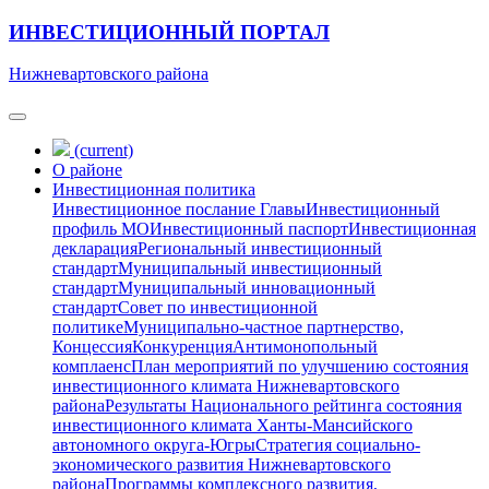
ИНВЕСТИЦИОННЫЙ ПОРТАЛ
Нижневартовского района
(current)
О районе
Инвестиционная политика
Инвестиционное послание Главы
Инвестиционный
профиль МО
Инвестиционный паспорт
Инвестиционная
декларация
Региональный инвестиционный
стандарт
Муниципальный инвестиционный
стандарт
Муниципальный инновационный
стандарт
Совет по инвестиционной
политике
Муниципально-частное партнерство,
Концессия
Конкуренция
Антимонопольный
комплаенс
План мероприятий по улучшению состояния
инвестиционного климата Нижневартовского
района
Результаты Национального рейтинга состояния
инвестиционного климата Ханты-Мансийского
автономного округа-Югры
Стратегия социально-
экономического развития Нижневартовского
района
Программы комплексного развития,