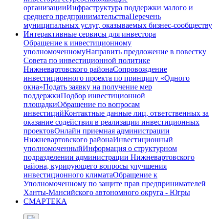
организации
Инфраструктура поддержки малого и
среднего предпринимательства
Перечень
муниципальных услуг, оказываемых бизнес-сообществу
Интерактивные сервисы для инвестора
Обращение к инвестиционному
уполномоченному
Направить предложение в повестку
Совета по инвестиционной политике
Нижневартовского района
Сопровождение
инвестиционного проекта по принципу «Одного
окна»
Подать заявку на получение мер
поддержки
Подбор инвестиционной
площадки
Обращение по вопросам
инвестиций
Контактные данные лиц, ответственных за
оказание содействия в реализации инвестиционных
проектов
Онлайн приемная администрации
Нижневартовского района
Инвестиционный
уполномоченный
Информация о структурном
подразделении администрации Нижневартовского
района, курирующего вопросы улучшения
инвестиционного климата
Обращение к
Уполномоченному по защите прав предпринимателей
Ханты-Мансийского автономного округа - Югры
СМАРТЕКА