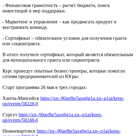
- Финансовая грамотность – расчет бюджета, поиск
инвестиций и мер поддержки.
- Маркетинг и управление – как продвигать продукт и
выстраивать команду.
- Сертификат – обязательное условие для получения гранта
или соцконтракта.
В итоге получите сертификат, который является обязательным
для муниципального гранта или соцконтракта.
Курс проведут опытные бизнес-тренеры, которые помогли
сотням предпринимателей из Югры.
Старт программы 26 мая в трех городах:
Ханты-Мансийск
https://xn--90aefhe5axg6g1a.xn--p1ai/keep-
up/events/58228-0
Сургут
https://xn--90aefhe5axg6g1a.xn--p1ai/keep-
up/events/58248-0
Нижневартовск
https://xn--90aefhe5axg6g1a.xn--p1ai/keep-