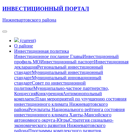
ИНВЕСТИЦИОННЫЙ ПОРТАЛ
Нижневартовского района
(current)
О районе
Инвестиционная политика
Инвестиционное послание Главы
Инвестиционный
профиль МО
Инвестиционный паспорт
Инвестиционная
декларация
Региональный инвестиционный
стандарт
Муниципальный инвестиционный
стандарт
Муниципальный инновационный
стандарт
Совет по инвестиционной
политике
Муниципально-частное партнерство,
Концессия
Конкуренция
Антимонопольный
комплаенс
План мероприятий по улучшению состояния
инвестиционного климата Нижневартовского
района
Результаты Национального рейтинга состояния
инвестиционного климата Ханты-Мансийского
автономного округа-Югры
Стратегия социально-
экономического развития Нижневартовского
района
Программы комплексного развития,