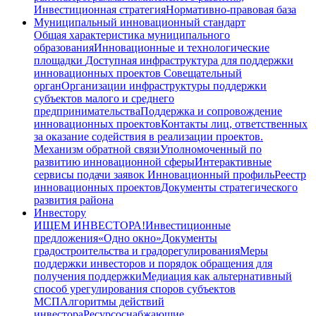
Инвестиционная стратегия
Нормативно-правовая база
Муниципальный инновационный стандарт
Общая характеристика муниципального
образования
Инновационные и технологические
площадки
Доступная инфраструктура для поддержки
инновационных проектов
Совещательный
орган
Организации инфраструктуры поддержки
субъектов малого и среднего
предпринимательства
Поддержка и сопровождение
инновационных проектов
Контакты лиц, ответственных
за оказание содействия в реализации проектов.
Механизм обратной связи
Уполномоченный по
развитию инновационной сферы
Интерактивные
сервисы подачи заявок
Инновационный профиль
Реестр
инновационных проектов
Документы стратегического
развития района
Инвестору
ИЩЕМ ИНВЕСТОРА!
Инвестиционные
предложения
«Одно окно»
Документы
градостроительства и градорегулирования
Меры
поддержки инвесторов и порядок обращения для
получения поддержки
Медиация как альтернативный
способ урегулирования споров субъектов
МСП
Алгоритмы действий
инвестора
Ресурсоснабжающие