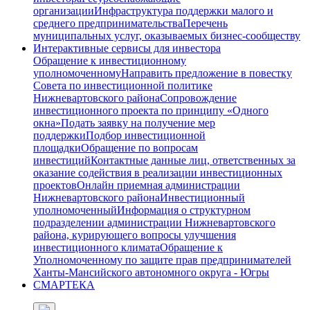
организации
Инфраструктура поддержки малого и
среднего предпринимательства
Перечень
муниципальных услуг, оказываемых бизнес-сообществу
Интерактивные сервисы для инвестора
Обращение к инвестиционному
уполномоченному
Направить предложение в повестку
Совета по инвестиционной политике
Нижневартовского района
Сопровождение
инвестиционного проекта по принципу «Одного
окна»
Подать заявку на получение мер
поддержки
Подбор инвестиционной
площадки
Обращение по вопросам
инвестиций
Контактные данные лиц, ответственных за
оказание содействия в реализации инвестиционных
проектов
Онлайн приемная администрации
Нижневартовского района
Инвестиционный
уполномоченный
Информация о структурном
подразделении администрации Нижневартовского
района, курирующего вопросы улучшения
инвестиционного климата
Обращение к
Уполномоченному по защите прав предпринимателей
Ханты-Мансийского автономного округа - Югры
СМАРТЕКА