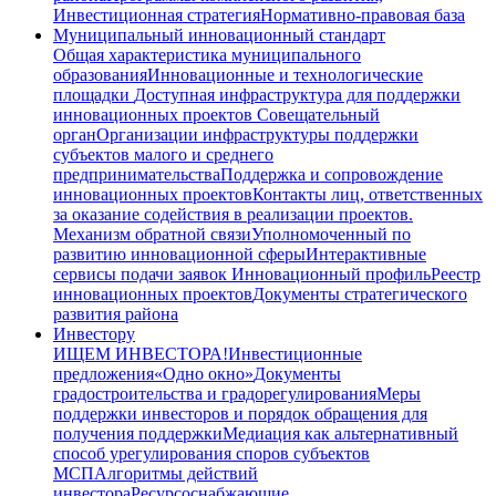
Инвестиционная стратегия
Нормативно-правовая база
Муниципальный инновационный стандарт
Общая характеристика муниципального
образования
Инновационные и технологические
площадки
Доступная инфраструктура для поддержки
инновационных проектов
Совещательный
орган
Организации инфраструктуры поддержки
субъектов малого и среднего
предпринимательства
Поддержка и сопровождение
инновационных проектов
Контакты лиц, ответственных
за оказание содействия в реализации проектов.
Механизм обратной связи
Уполномоченный по
развитию инновационной сферы
Интерактивные
сервисы подачи заявок
Инновационный профиль
Реестр
инновационных проектов
Документы стратегического
развития района
Инвестору
ИЩЕМ ИНВЕСТОРА!
Инвестиционные
предложения
«Одно окно»
Документы
градостроительства и градорегулирования
Меры
поддержки инвесторов и порядок обращения для
получения поддержки
Медиация как альтернативный
способ урегулирования споров субъектов
МСП
Алгоритмы действий
инвестора
Ресурсоснабжающие