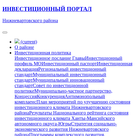
ИНВЕСТИЦИОННЫЙ ПОРТАЛ
Нижневартовского района
(current)
О районе
Инвестиционная политика
Инвестиционное послание Главы
Инвестиционный
профиль МО
Инвестиционный паспорт
Инвестиционная
декларация
Региональный инвестиционный
стандарт
Муниципальный инвестиционный
стандарт
Муниципальный инновационный
стандарт
Совет по инвестиционной
политике
Муниципально-частное партнерство,
Концессия
Конкуренция
Антимонопольный
комплаенс
План мероприятий по улучшению состояния
инвестиционного климата Нижневартовского
района
Результаты Национального рейтинга состояния
инвестиционного климата Ханты-Мансийского
автономного округа-Югры
Стратегия социально-
экономического развития Нижневартовского
района
Программы комплексного развития,