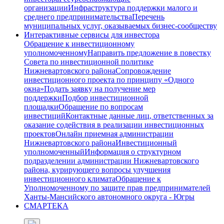
организации
Инфраструктура поддержки малого и
среднего предпринимательства
Перечень
муниципальных услуг, оказываемых бизнес-сообществу
Интерактивные сервисы для инвестора
Обращение к инвестиционному
уполномоченному
Направить предложение в повестку
Совета по инвестиционной политике
Нижневартовского района
Сопровождение
инвестиционного проекта по принципу «Одного
окна»
Подать заявку на получение мер
поддержки
Подбор инвестиционной
площадки
Обращение по вопросам
инвестиций
Контактные данные лиц, ответственных за
оказание содействия в реализации инвестиционных
проектов
Онлайн приемная администрации
Нижневартовского района
Инвестиционный
уполномоченный
Информация о структурном
подразделении администрации Нижневартовского
района, курирующего вопросы улучшения
инвестиционного климата
Обращение к
Уполномоченному по защите прав предпринимателей
Ханты-Мансийского автономного округа - Югры
СМАРТЕКА