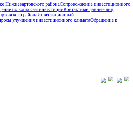
ке Нижневартовского района
Сопровождение инвестиционного
ение по вопросам инвестиций
Контактные данные лиц,
ртовского района
Инвестиционный
просы улучшения инвестиционного климата
Обращение к