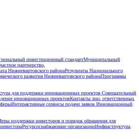
гиональный инвестиционный стандарт
Муниципальный
астное партнерство,
ата Нижневартовского района
Результаты Национального
омического развития Нижневартовского района
Программы
ктура для поддержки инновационных проектов
Совещательный
ждение инновационных проектов
Контакты лиц, ответственных
сферы
Интерактивные сервисы подачи заявок
Инновационный
еры поддержки инвесторов и порядок обращения для
инвестора
Ресурсоснабжающие организации
Инфраструктура