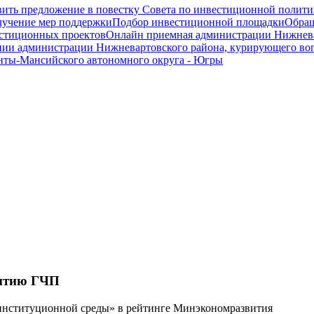
ить предложение в повестку Совета по инвестиционной полити
олучение мер поддержки
Подбор инвестиционной площадки
Обращ
вестиционных проектов
Онлайн приемная администрации Нижнева
нии администрации Нижневартовского района, курирующего во
нты-Мансийского автономного округа - Югры
витию ГЧП
-институционной среды» в рейтинге Минэкономразвития