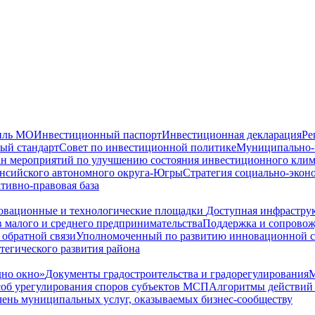
иль МО
Инвестиционный паспорт
Инвестиционная декларация
Ре
ый стандарт
Совет по инвестиционной политике
Муниципально-ч
н мероприятий по улучшению состояния инвестиционного клим
ансийского автономного округа-Югры
Стратегия социально-экон
тивно-правовая база
вационные и технологические площадки
Доступная инфрастру
 малого и среднего предпринимательства
Поддержка и сопрово
 обратной связи
Уполномоченный по развитию инновационной 
тегического развития района
но окно»
Документы градостроительства и градорегулирования
М
соб урегулирования споров субъектов МСП
Алгоритмы действий 
ень муниципальных услуг, оказываемых бизнес-сообществу