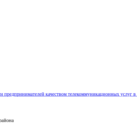
сти предпринимателей качеством телекоммуникационных услуг
района