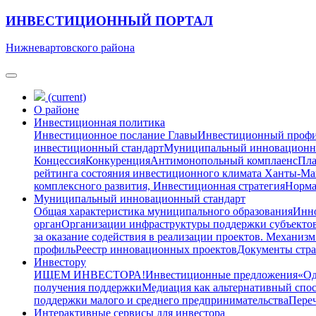
ИНВЕСТИЦИОННЫЙ ПОРТАЛ
Нижневартовского района
(current)
О районе
Инвестиционная политика
Инвестиционное послание Главы
Инвестиционный проф
инвестиционный стандарт
Муниципальный инновационн
Концессия
Конкуренция
Антимонопольный комплаенс
Пла
рейтинга состояния инвестиционного климата Ханты-М
комплексного развития, Инвестиционная стратегия
Норма
Муниципальный инновационный стандарт
Общая характеристика муниципального образования
Инно
орган
Организации инфраструктуры поддержки субъектов
за оказание содействия в реализации проектов. Механизм
профиль
Реестр инновационных проектов
Документы стра
Инвестору
ИЩЕМ ИНВЕСТОРА!
Инвестиционные предложения
«Од
получения поддержки
Медиация как альтернативный спо
поддержки малого и среднего предпринимательства
Переч
Интерактивные сервисы для инвестора