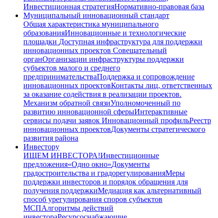
Инвестиционная стратегия
Нормативно-правовая база
Муниципальный инновационный стандарт
Общая характеристика муниципального
образования
Инновационные и технологические
площадки
Доступная инфраструктура для поддержки
инновационных проектов
Совещательный
орган
Организации инфраструктуры поддержки
субъектов малого и среднего
предпринимательства
Поддержка и сопровождение
инновационных проектов
Контакты лиц, ответственных
за оказание содействия в реализации проектов.
Механизм обратной связи
Уполномоченный по
развитию инновационной сферы
Интерактивные
сервисы подачи заявок
Инновационный профиль
Реестр
инновационных проектов
Документы стратегического
развития района
Инвестору
ИЩЕМ ИНВЕСТОРА!
Инвестиционные
предложения
«Одно окно»
Документы
градостроительства и градорегулирования
Меры
поддержки инвесторов и порядок обращения для
получения поддержки
Медиация как альтернативный
способ урегулирования споров субъектов
МСП
Алгоритмы действий
инвестора
Ресурсоснабжающие