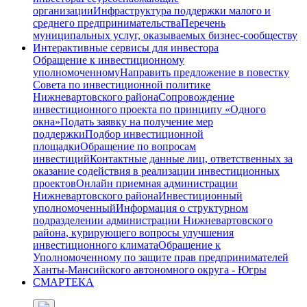
организации
Инфраструктура поддержки малого и
среднего предпринимательства
Перечень
муниципальных услуг, оказываемых бизнес-сообществу
Интерактивные сервисы для инвестора
Обращение к инвестиционному
уполномоченному
Направить предложение в повестку
Совета по инвестиционной политике
Нижневартовского района
Сопровождение
инвестиционного проекта по принципу «Одного
окна»
Подать заявку на получение мер
поддержки
Подбор инвестиционной
площадки
Обращение по вопросам
инвестиций
Контактные данные лиц, ответственных за
оказание содействия в реализации инвестиционных
проектов
Онлайн приемная администрации
Нижневартовского района
Инвестиционный
уполномоченный
Информация о структурном
подразделении администрации Нижневартовского
района, курирующего вопросы улучшения
инвестиционного климата
Обращение к
Уполномоченному по защите прав предпринимателей
Ханты-Мансийского автономного округа - Югры
СМАРТЕКА