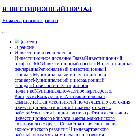
ИНВЕСТИЦИОННЫЙ ПОРТАЛ
Нижневартовского района
(current)
О районе
Инвестиционная политика
Инвестиционное послание Главы
Инвестиционный
профиль МО
Инвестиционный паспорт
Инвестиционная
декларация
Региональный инвестиционный
стандарт
Муниципальный инвестиционный
стандарт
Муниципальный инновационный
стандарт
Совет по инвестиционной
политике
Муниципально-частное партнерство,
Концессия
Конкуренция
Антимонопольный
комплаенс
План мероприятий по улучшению состояния
инвестиционного климата Нижневартовского
района
Результаты Национального рейтинга состояния
инвестиционного климата Ханты-Мансийского
автономного округа-Югры
Стратегия социально-
экономического развития Нижневартовского
района
Программы комплексного развития,