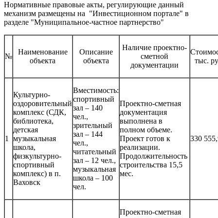
Нормативные правовые акты, регулирующие данный
механизм размещены на "Инвестиционном портале" в
разделе "Муниципальное-частное партнерство"
Наличие проектно-
Наименование
Описание
Стоимос
№
сметной
объекта
объекта
тыс. ру
документации
Вместимость:
Культурно-
спортивный
оздоровительный
Проектно-сметная
зал – 140
комплекс (СДК,
документация
чел.,
библиотека,
выполнена в
зрительный
детская
полном объеме.
зал – 144
1
музыкальная
Проект готов к
330 555
чел.,
школа,
реализации.
читательный
физкультурно-
Продолжительность
зал – 12 чел.,
спортивный
строительства 15,5
музыкальная
комплекс) в п.
мес.
школа – 100
Ваховск
чел.
Проектно-сметная