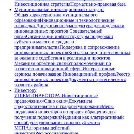
Инвестиционная стратегия
Нормативно-правовая база
Муниципальный инновационный стандарт
Общая характеристика муниципального
образования
Инновационные и технологические
площадки
Доступная инфраструктура для поддержки
инновационных проектов
Совещательный
орган
Организации инфраструктуры поддержки
субъектов малого и среднего
предпринимательства
Поддержка и сопровождение
инновационных проектов
Контакты лиц, ответственных
за оказание содействия в реализации проектов.
Механизм обратной связи
Уполномоченный по
развитию инновационной сферы
Интерактивные
сервисы подачи заявок
Инновационный профиль
Реестр
инновационных проектов
Документы стратегического
развития района
Инвестору
ИЩЕМ ИНВЕСТОРА!
Инвестиционные
предложения
«Одно окно»
Документы
градостроительства и градорегулирования
Меры
поддержки инвесторов и порядок обращения для
получения поддержки
Медиация как альтернативный
способ урегулирования споров субъектов
МСП
Алгоритмы действий
инвестора
Ресурсоснабжающие