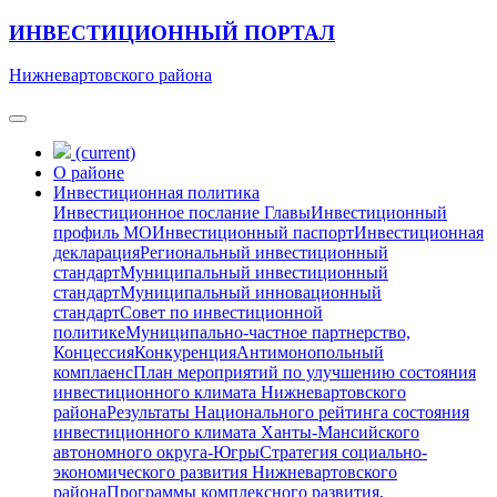
ИНВЕСТИЦИОННЫЙ ПОРТАЛ
Нижневартовского района
(current)
О районе
Инвестиционная политика
Инвестиционное послание Главы
Инвестиционный
профиль МО
Инвестиционный паспорт
Инвестиционная
декларация
Региональный инвестиционный
стандарт
Муниципальный инвестиционный
стандарт
Муниципальный инновационный
стандарт
Совет по инвестиционной
политике
Муниципально-частное партнерство,
Концессия
Конкуренция
Антимонопольный
комплаенс
План мероприятий по улучшению состояния
инвестиционного климата Нижневартовского
района
Результаты Национального рейтинга состояния
инвестиционного климата Ханты-Мансийского
автономного округа-Югры
Стратегия социально-
экономического развития Нижневартовского
района
Программы комплексного развития,