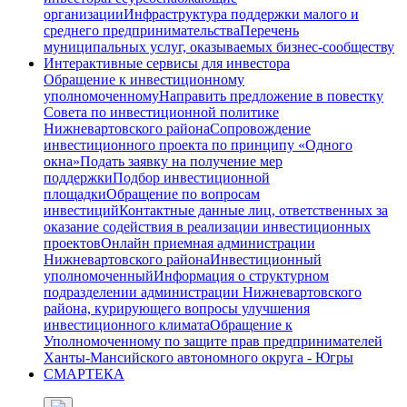
организации
Инфраструктура поддержки малого и
среднего предпринимательства
Перечень
муниципальных услуг, оказываемых бизнес-сообществу
Интерактивные сервисы для инвестора
Обращение к инвестиционному
уполномоченному
Направить предложение в повестку
Совета по инвестиционной политике
Нижневартовского района
Сопровождение
инвестиционного проекта по принципу «Одного
окна»
Подать заявку на получение мер
поддержки
Подбор инвестиционной
площадки
Обращение по вопросам
инвестиций
Контактные данные лиц, ответственных за
оказание содействия в реализации инвестиционных
проектов
Онлайн приемная администрации
Нижневартовского района
Инвестиционный
уполномоченный
Информация о структурном
подразделении администрации Нижневартовского
района, курирующего вопросы улучшения
инвестиционного климата
Обращение к
Уполномоченному по защите прав предпринимателей
Ханты-Мансийского автономного округа - Югры
СМАРТЕКА