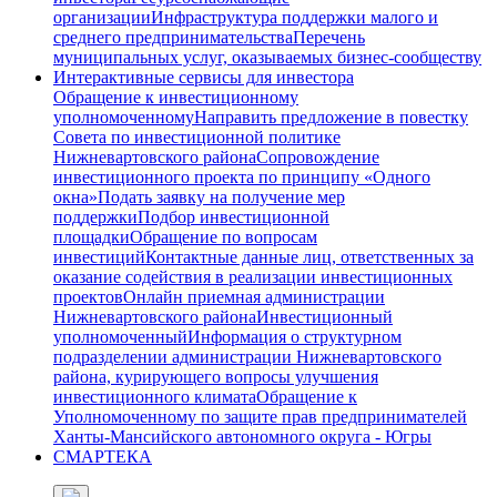
организации
Инфраструктура поддержки малого и
среднего предпринимательства
Перечень
муниципальных услуг, оказываемых бизнес-сообществу
Интерактивные сервисы для инвестора
Обращение к инвестиционному
уполномоченному
Направить предложение в повестку
Совета по инвестиционной политике
Нижневартовского района
Сопровождение
инвестиционного проекта по принципу «Одного
окна»
Подать заявку на получение мер
поддержки
Подбор инвестиционной
площадки
Обращение по вопросам
инвестиций
Контактные данные лиц, ответственных за
оказание содействия в реализации инвестиционных
проектов
Онлайн приемная администрации
Нижневартовского района
Инвестиционный
уполномоченный
Информация о структурном
подразделении администрации Нижневартовского
района, курирующего вопросы улучшения
инвестиционного климата
Обращение к
Уполномоченному по защите прав предпринимателей
Ханты-Мансийского автономного округа - Югры
СМАРТЕКА