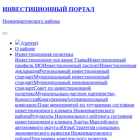
ИНВЕСТИЦИОННЫЙ ПОРТАЛ
Нижневартовского района
(current)
О районе
Инвестиционная политика
Инвестиционное послание Главы
Инвестиционный
профиль МО
Инвестиционный паспорт
Инвестиционная
декларация
Региональный инвестиционный
стандарт
Муниципальный инвестиционный
стандарт
Муниципальный инновационный
стандарт
Совет по инвестиционной
политике
Муниципально-частное партнерство,
Концессия
Конкуренция
Антимонопольный
комплаенс
План мероприятий по улучшению состояния
инвестиционного климата Нижневартовского
района
Результаты Национального рейтинга состояния
инвестиционного климата Ханты-Мансийского
автономного округа-Югры
Стратегия социально-
экономического развития Нижневартовского
района
Программы комплексного развития,