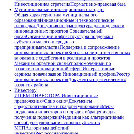
Инвестиционная стратегия
Нормативно-правовая база
Муниципальный инновационный стандарт
Общая характеристика муниципального
образования
Инновационные и технологические
площадки
Доступная инфраструктура для поддержки
инновационных проектов
Совещательный
орган
Организации инфраструктуры поддержки
субъектов малого и среднего
предпринимательства
Поддержка и сопровождение
инновационных проектов
Контакты лиц, ответственных
за оказание содействия в реализации проектов.
Механизм обратной связи
Уполномоченный по
развитию инновационной сферы
Интерактивные
сервисы подачи заявок
Инновационный профиль
Реестр
инновационных проектов
Документы стратегического
развития района
Инвестору
ИЩЕМ ИНВЕСТОРА!
Инвестиционные
предложения
«Одно окно»
Документы
градостроительства и градорегулирования
Меры
поддержки инвесторов и порядок обращения для
получения поддержки
Медиация как альтернативный
способ урегулирования споров субъектов
МСП
Алгоритмы действий
инвестора
Ресурсоснабжающие