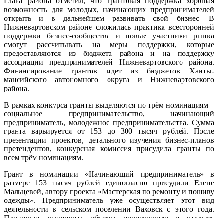
Глава района отметил, что грантовая поддержка хорошая
возможность для молодых, начинающих предпринимателей
открыть и в дальнейшем развивать свой бизнес. В
Нижневартовском районе сложилась практика всесторонней
поддержки бизнес-сообщества и новые участники рынка
смогут рассчитывать на меры поддержки, которые
предоставляются из бюджета района и на поддержку
ассоциации предпринимателей Нижневартовского района.
Финансирование грантов идет из бюджетов Ханты-
мансийского автономного округа и Нижневартовского
района.
В рамках конкурса гранты выделяются по трём номинациям –
социальное предпринимательство, начинающий
предприниматель, молодежное предпринимательства. Сумма
гранта варьируется от 153 до 300 тысяч рублей. После
презентации проектов, детального изучения бизнес-планов
претендентов, конкурсная комиссия присудила гранты по
всем трём номинациям.
Грант в номинации «Начинающий предприниматель» в
размере 153 тысяч рублей единогласно присудили Елене
Мальцевой, автору проекта «Мастерская по ремонту и пошиву
одежды». Предприниматель уже осуществляет этот вид
деятельности в сельском поселении Ваховск с этого года.
Планирует расширить объемы производства и открыть