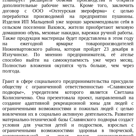
дополнительные рабочие места. Кроме того, заключить
договор с ООО «Охтеурская звероферма» с целью
переработки производимой на предприятии пушнины.
Изделия ИП Мальцевой уже хорошо зарекомендовали себя в
сельском поселении Ваховск, жители приобретают меховую
домашнюю обувь, меховые накидки, варежки ручной работы.
Также продукция мастерицы будет представлена в этом году
на ежегодной ярмарке товаропроизводителей
Нижневартовского района, которая пройдет 23 декабря в
Излучинске. По мнению предпринимателя, её ателье
способно выйти на самоокупаемость уже через месяц.
Полностью вложения окупятся чуть больше, чем через
полгода.
Грант в сфере социального предпринимательства присудили
обществу с ограниченной ответственностью «Славянское
подворье», учредителем которого является Светлана
Колисниченко. Она презентовала проект, направленный на
создание адаптивной рекреационной зоны для людей с
ограниченными возможностями и пожилых людей с целью
вовлечения их в социально активную деятельность. Развитие
материально-технической базы Славянского подворья создаст
условия для участия детей и подростков, взрослых с
ограниченными возможностями здоровья в творческой,
оздоровительной и иных видах социокультурной