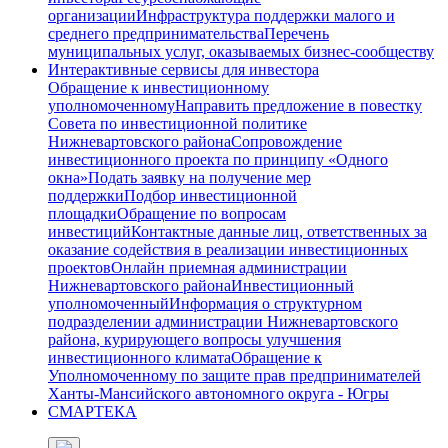
организации
Инфраструктура поддержки малого и
среднего предпринимательства
Перечень
муниципальных услуг, оказываемых бизнес-сообществу
Интерактивные сервисы для инвестора
Обращение к инвестиционному
уполномоченному
Направить предложение в повестку
Совета по инвестиционной политике
Нижневартовского района
Сопровождение
инвестиционного проекта по принципу «Одного
окна»
Подать заявку на получение мер
поддержки
Подбор инвестиционной
площадки
Обращение по вопросам
инвестиций
Контактные данные лиц, ответственных за
оказание содействия в реализации инвестиционных
проектов
Онлайн приемная администрации
Нижневартовского района
Инвестиционный
уполномоченный
Информация о структурном
подразделении администрации Нижневартовского
района, курирующего вопросы улучшения
инвестиционного климата
Обращение к
Уполномоченному по защите прав предпринимателей
Ханты-Мансийского автономного округа - Югры
СМАРТЕКА