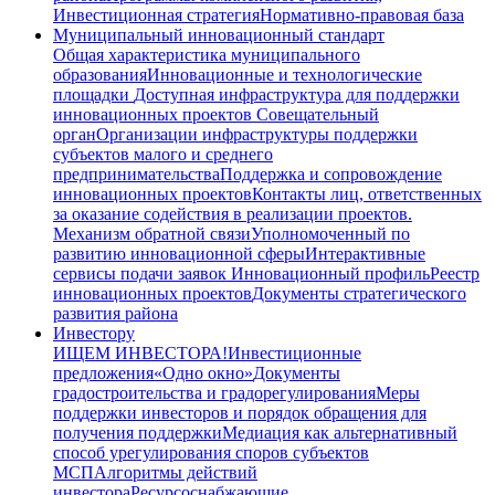
Инвестиционная стратегия
Нормативно-правовая база
Муниципальный инновационный стандарт
Общая характеристика муниципального
образования
Инновационные и технологические
площадки
Доступная инфраструктура для поддержки
инновационных проектов
Совещательный
орган
Организации инфраструктуры поддержки
субъектов малого и среднего
предпринимательства
Поддержка и сопровождение
инновационных проектов
Контакты лиц, ответственных
за оказание содействия в реализации проектов.
Механизм обратной связи
Уполномоченный по
развитию инновационной сферы
Интерактивные
сервисы подачи заявок
Инновационный профиль
Реестр
инновационных проектов
Документы стратегического
развития района
Инвестору
ИЩЕМ ИНВЕСТОРА!
Инвестиционные
предложения
«Одно окно»
Документы
градостроительства и градорегулирования
Меры
поддержки инвесторов и порядок обращения для
получения поддержки
Медиация как альтернативный
способ урегулирования споров субъектов
МСП
Алгоритмы действий
инвестора
Ресурсоснабжающие