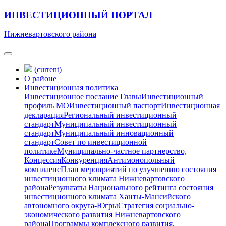
ИНВЕСТИЦИОННЫЙ ПОРТАЛ
Нижневартовского района
(current)
О районе
Инвестиционная политика
Инвестиционное послание Главы
Инвестиционный
профиль МО
Инвестиционный паспорт
Инвестиционная
декларация
Региональный инвестиционный
стандарт
Муниципальный инвестиционный
стандарт
Муниципальный инновационный
стандарт
Совет по инвестиционной
политике
Муниципально-частное партнерство,
Концессия
Конкуренция
Антимонопольный
комплаенс
План мероприятий по улучшению состояния
инвестиционного климата Нижневартовского
района
Результаты Национального рейтинга состояния
инвестиционного климата Ханты-Мансийского
автономного округа-Югры
Стратегия социально-
экономического развития Нижневартовского
района
Программы комплексного развития,