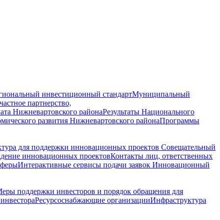
гиональный инвестиционный стандарт
Муниципальный
астное партнерство,
ата Нижневартовского района
Результаты Национального
омического развития Нижневартовского района
Программы
ктура для поддержки инновационных проектов
Совещательный
ждение инновационных проектов
Контакты лиц, ответственных
сферы
Интерактивные сервисы подачи заявок
Инновационный
еры поддержки инвесторов и порядок обращения для
инвестора
Ресурсоснабжающие организации
Инфраструктура