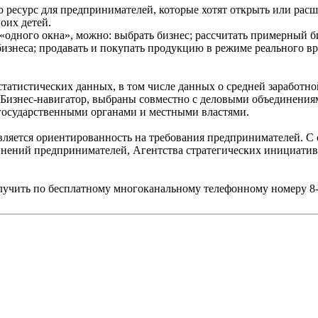
 ресурс для предпринимателей, которые хотят открыть или расшир
оих детей.
дного окна», можно: выбрать бизнес; рассчитать примерный биз
бизнеса; продавать и покупать продукцию в режиме реального вр
атистических данных, в том числе данных о средней заработной
 Бизнес-навигатор, выбраны совместно с деловыми объединени
государственными органами и местными властями.
ется ориентированность на требования предпринимателей. С са
нений предпринимателей, Агентства стратегических инициатив, 
учить по бесплатному многоканальному телефонному номеру 8-