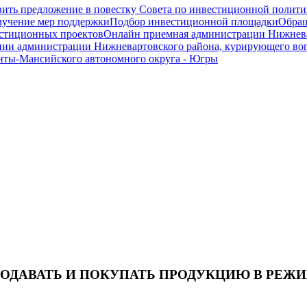
ить предложение в повестку Совета по инвестиционной полити
олучение мер поддержки
Подбор инвестиционной площадки
Обращ
вестиционных проектов
Онлайн приемная администрации Нижнева
нии администрации Нижневартовского района, курирующего во
нты-Мансийского автономного округа - Югры
ДАВАТЬ И ПОКУПАТЬ ПРОДУКЦИЮ В РЕЖИ