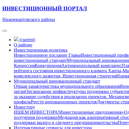
ИНВЕСТИЦИОННЫЙ ПОРТАЛ
Нижневартовского района
(current)
О районе
Инвестиционная политика
Инвестиционное послание Главы
Инвестиционный проф
инвестиционный стандарт
Муниципальный инновационн
Концессия
Конкуренция
Антимонопольный комплаенс
Пла
рейтинга состояния инвестиционного климата Ханты-М
комплексного развития, Инвестиционная стратегия
Норма
Муниципальный инновационный стандарт
Общая характеристика муниципального образования
Инно
орган
Организации инфраструктуры поддержки субъектов
за оказание содействия в реализации проектов. Механизм
профиль
Реестр инновационных проектов
Документы стра
Инвестору
ИЩЕМ ИНВЕСТОРА!
Инвестиционные предложения
«Од
получения поддержки
Медиация как альтернативный спо
поддержки малого и среднего предпринимательства
Переч
Интерактивные сервисы для инвестора