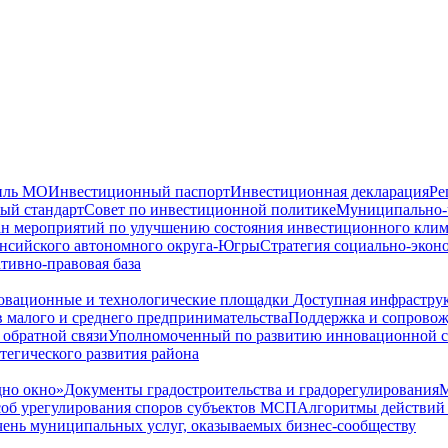
иль МО
Инвестиционный паспорт
Инвестиционная декларация
Ре
ый стандарт
Совет по инвестиционной политике
Муниципально-ч
н мероприятий по улучшению состояния инвестиционного клим
ансийского автономного округа-Югры
Стратегия социально-экон
тивно-правовая база
вационные и технологические площадки
Доступная инфрастру
 малого и среднего предпринимательства
Поддержка и сопрово
 обратной связи
Уполномоченный по развитию инновационной 
тегического развития района
но окно»
Документы градостроительства и градорегулирования
М
соб урегулирования споров субъектов МСП
Алгоритмы действий 
ень муниципальных услуг, оказываемых бизнес-сообществу