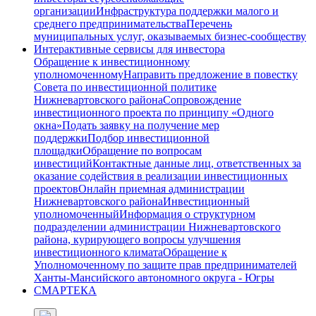
организации
Инфраструктура поддержки малого и
среднего предпринимательства
Перечень
муниципальных услуг, оказываемых бизнес-сообществу
Интерактивные сервисы для инвестора
Обращение к инвестиционному
уполномоченному
Направить предложение в повестку
Совета по инвестиционной политике
Нижневартовского района
Сопровождение
инвестиционного проекта по принципу «Одного
окна»
Подать заявку на получение мер
поддержки
Подбор инвестиционной
площадки
Обращение по вопросам
инвестиций
Контактные данные лиц, ответственных за
оказание содействия в реализации инвестиционных
проектов
Онлайн приемная администрации
Нижневартовского района
Инвестиционный
уполномоченный
Информация о структурном
подразделении администрации Нижневартовского
района, курирующего вопросы улучшения
инвестиционного климата
Обращение к
Уполномоченному по защите прав предпринимателей
Ханты-Мансийского автономного округа - Югры
СМАРТЕКА