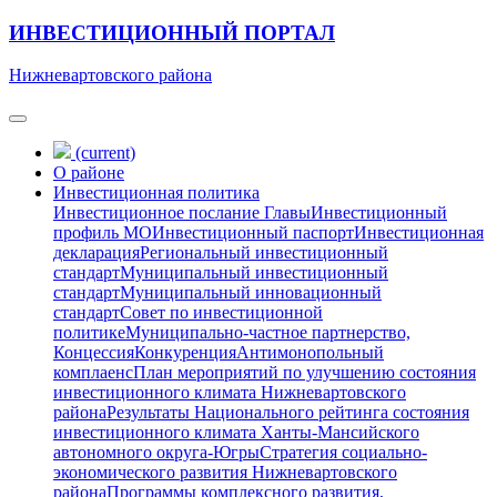
ИНВЕСТИЦИОННЫЙ ПОРТАЛ
Нижневартовского района
(current)
О районе
Инвестиционная политика
Инвестиционное послание Главы
Инвестиционный
профиль МО
Инвестиционный паспорт
Инвестиционная
декларация
Региональный инвестиционный
стандарт
Муниципальный инвестиционный
стандарт
Муниципальный инновационный
стандарт
Совет по инвестиционной
политике
Муниципально-частное партнерство,
Концессия
Конкуренция
Антимонопольный
комплаенс
План мероприятий по улучшению состояния
инвестиционного климата Нижневартовского
района
Результаты Национального рейтинга состояния
инвестиционного климата Ханты-Мансийского
автономного округа-Югры
Стратегия социально-
экономического развития Нижневартовского
района
Программы комплексного развития,