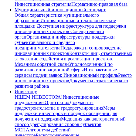
Инвестиционная стратегия
Нормативно-правовая база
Муниципальный инновационный стандарт
Общая характеристика муниципального
образования
Инновационные и технологические
площадки
Доступная инфраструктура для поддержки
инновационных проектов
Совещательный
орган
Организации инфраструктуры поддержки
субъектов малого и среднего
предпринимательства
Поддержка и сопровождение
инновационных проектов
Контакты лиц, ответственных
за оказание содействия в реализации проектов.
Механизм обратной связи
Уполномоченный по
развитию инновационной сферы
Интерактивные
сервисы подачи заявок
Инновационный профиль
Реестр
инновационных проектов
Документы стратегического
развития района
Инвестору
ИЩЕМ ИНВЕСТОРА!
Инвестиционные
предложения
«Одно окно»
Документы
градостроительства и градорегулирования
Меры
поддержки инвесторов и порядок обращения для
получения поддержки
Медиация как альтернативный
способ урегулирования споров субъектов
МСП
Алгоритмы действий
инвестора
Ресурсоснабжающие