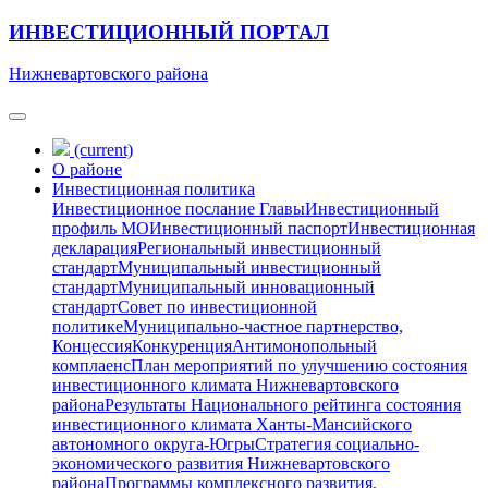
ИНВЕСТИЦИОННЫЙ ПОРТАЛ
Нижневартовского района
(current)
О районе
Инвестиционная политика
Инвестиционное послание Главы
Инвестиционный
профиль МО
Инвестиционный паспорт
Инвестиционная
декларация
Региональный инвестиционный
стандарт
Муниципальный инвестиционный
стандарт
Муниципальный инновационный
стандарт
Совет по инвестиционной
политике
Муниципально-частное партнерство,
Концессия
Конкуренция
Антимонопольный
комплаенс
План мероприятий по улучшению состояния
инвестиционного климата Нижневартовского
района
Результаты Национального рейтинга состояния
инвестиционного климата Ханты-Мансийского
автономного округа-Югры
Стратегия социально-
экономического развития Нижневартовского
района
Программы комплексного развития,