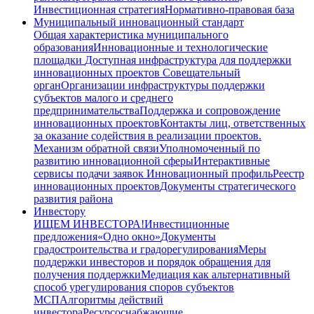
Инвестиционная стратегия
Нормативно-правовая база
Муниципальный инновационный стандарт
Общая характеристика муниципального
образования
Инновационные и технологические
площадки
Доступная инфраструктура для поддержки
инновационных проектов
Совещательный
орган
Организации инфраструктуры поддержки
субъектов малого и среднего
предпринимательства
Поддержка и сопровождение
инновационных проектов
Контакты лиц, ответственных
за оказание содействия в реализации проектов.
Механизм обратной связи
Уполномоченный по
развитию инновационной сферы
Интерактивные
сервисы подачи заявок
Инновационный профиль
Реестр
инновационных проектов
Документы стратегического
развития района
Инвестору
ИЩЕМ ИНВЕСТОРА!
Инвестиционные
предложения
«Одно окно»
Документы
градостроительства и градорегулирования
Меры
поддержки инвесторов и порядок обращения для
получения поддержки
Медиация как альтернативный
способ урегулирования споров субъектов
МСП
Алгоритмы действий
инвестора
Ресурсоснабжающие