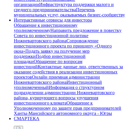
организации
Инфраструктура поддержки малого и
среднего предпринимательства
Перечень
муниципальных услуг, оказываемых бизнес-сообществу
Интерактивные сервисы для инвестора
Обращение к инвестиционному
уполномоченному
Направить предложение в повестку
Совета по инвестиционной политике
Нижневартовского района
Сопровождение
инвестиционного проекта по принципу «Одного
окна»
Подать заявку на получение мер
поддержки
Подбор инвестиционной
площадки
Обращение по вопросам
инвестиций
Контактные данные лиц, ответственных за
оказание содействия в реализации инвестиционных
проектов
Онлайн приемная администрации
Нижневартовского района
Инвестиционный
уполномоченный
Информация о структурном
подразделении администрации Нижневартовского
района, курирующего вопросы улучшения
инвестиционного климата
Обращение к
Уполномоченному по защите прав предпринимателей
Ханты-Мансийского автономного округа - Югры
СМАРТЕКА