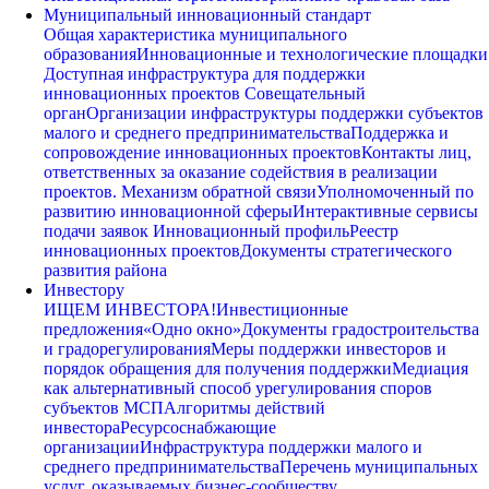
Муниципальный инновационный стандарт
Общая характеристика муниципального
образования
Инновационные и технологические площадки
Доступная инфраструктура для поддержки
инновационных проектов
Совещательный
орган
Организации инфраструктуры поддержки субъектов
малого и среднего предпринимательства
Поддержка и
сопровождение инновационных проектов
Контакты лиц,
ответственных за оказание содействия в реализации
проектов. Механизм обратной связи
Уполномоченный по
развитию инновационной сферы
Интерактивные сервисы
подачи заявок
Инновационный профиль
Реестр
инновационных проектов
Документы стратегического
развития района
Инвестору
ИЩЕМ ИНВЕСТОРА!
Инвестиционные
предложения
«Одно окно»
Документы градостроительства
и градорегулирования
Меры поддержки инвесторов и
порядок обращения для получения поддержки
Медиация
как альтернативный способ урегулирования споров
субъектов МСП
Алгоритмы действий
инвестора
Ресурсоснабжающие
организации
Инфраструктура поддержки малого и
среднего предпринимательства
Перечень муниципальных
услуг, оказываемых бизнес-сообществу