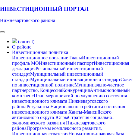
ИНВЕСТИЦИОННЫЙ ПОРТАЛ
Нижневартовского района
(current)
О районе
Инвестиционная политика
Инвестиционное послание Главы
Инвестиционный
профиль МО
Инвестиционный паспорт
Инвестиционная
декларация
Региональный инвестиционный
стандарт
Муниципальный инвестиционный
стандарт
Муниципальный инновационный стандарт
Совет
по инвестиционной политике
Муниципально-частное
партнерство, Концессия
Конкуренция
Антимонопольный
комплаенс
План мероприятий по улучшению состояния
инвестиционного климата Нижневартовского
района
Результаты Национального рейтинга состояния
инвестиционного климата Ханты-Мансийского
автономного округа-Югры
Стратегия социально-
экономического развития Нижневартовского
района
Программы комплексного развития,
Инвестиционная стратегия
Нормативно-правовая база