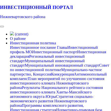
ИНВЕСТИЦИОННЫЙ ПОРТАЛ
Нижневартовского района
(current)
О районе
Инвестиционная политика
Инвестиционное послание Главы
Инвестиционный
профиль МО
Инвестиционный паспорт
Инвестиционная
декларация
Региональный инвестиционный
стандарт
Муниципальный инвестиционный
стандарт
Муниципальный инновационный стандарт
Совет
по инвестиционной политике
Муниципально-частное
партнерство, Концессия
Конкуренция
Антимонопольный
комплаенс
План мероприятий по улучшению состояния
инвестиционного климата Нижневартовского
района
Результаты Национального рейтинга состояния
инвестиционного климата Ханты-Мансийского
автономного округа-Югры
Стратегия социально-
экономического развития Нижневартовского
района
Программы комплексного развития,
Инвестиционная стратегия
Нормативно-правовая база