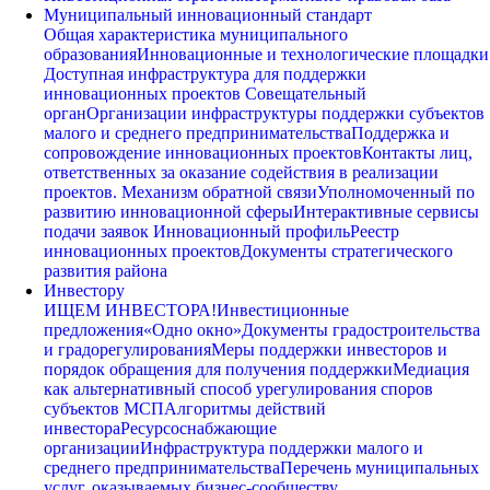
Муниципальный инновационный стандарт
Общая характеристика муниципального
образования
Инновационные и технологические площадки
Доступная инфраструктура для поддержки
инновационных проектов
Совещательный
орган
Организации инфраструктуры поддержки субъектов
малого и среднего предпринимательства
Поддержка и
сопровождение инновационных проектов
Контакты лиц,
ответственных за оказание содействия в реализации
проектов. Механизм обратной связи
Уполномоченный по
развитию инновационной сферы
Интерактивные сервисы
подачи заявок
Инновационный профиль
Реестр
инновационных проектов
Документы стратегического
развития района
Инвестору
ИЩЕМ ИНВЕСТОРА!
Инвестиционные
предложения
«Одно окно»
Документы градостроительства
и градорегулирования
Меры поддержки инвесторов и
порядок обращения для получения поддержки
Медиация
как альтернативный способ урегулирования споров
субъектов МСП
Алгоритмы действий
инвестора
Ресурсоснабжающие
организации
Инфраструктура поддержки малого и
среднего предпринимательства
Перечень муниципальных
услуг, оказываемых бизнес-сообществу