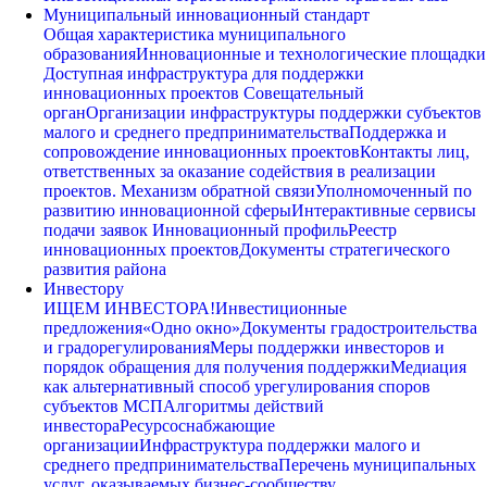
Муниципальный инновационный стандарт
Общая характеристика муниципального
образования
Инновационные и технологические площадки
Доступная инфраструктура для поддержки
инновационных проектов
Совещательный
орган
Организации инфраструктуры поддержки субъектов
малого и среднего предпринимательства
Поддержка и
сопровождение инновационных проектов
Контакты лиц,
ответственных за оказание содействия в реализации
проектов. Механизм обратной связи
Уполномоченный по
развитию инновационной сферы
Интерактивные сервисы
подачи заявок
Инновационный профиль
Реестр
инновационных проектов
Документы стратегического
развития района
Инвестору
ИЩЕМ ИНВЕСТОРА!
Инвестиционные
предложения
«Одно окно»
Документы градостроительства
и градорегулирования
Меры поддержки инвесторов и
порядок обращения для получения поддержки
Медиация
как альтернативный способ урегулирования споров
субъектов МСП
Алгоритмы действий
инвестора
Ресурсоснабжающие
организации
Инфраструктура поддержки малого и
среднего предпринимательства
Перечень муниципальных
услуг, оказываемых бизнес-сообществу