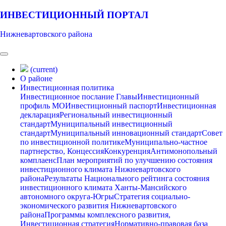
ИНВЕСТИЦИОННЫЙ ПОРТАЛ
Нижневартовского района
(current)
О районе
Инвестиционная политика
Инвестиционное послание Главы
Инвестиционный
профиль МО
Инвестиционный паспорт
Инвестиционная
декларация
Региональный инвестиционный
стандарт
Муниципальный инвестиционный
стандарт
Муниципальный инновационный стандарт
Совет
по инвестиционной политике
Муниципально-частное
партнерство, Концессия
Конкуренция
Антимонопольный
комплаенс
План мероприятий по улучшению состояния
инвестиционного климата Нижневартовского
района
Результаты Национального рейтинга состояния
инвестиционного климата Ханты-Мансийского
автономного округа-Югры
Стратегия социально-
экономического развития Нижневартовского
района
Программы комплексного развития,
Инвестиционная стратегия
Нормативно-правовая база