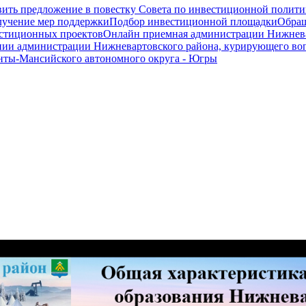
ить предложение в повестку Совета по инвестиционной полити
олучение мер поддержки
Подбор инвестиционной площадки
Обращ
вестиционных проектов
Онлайн приемная администрации Нижнева
нии администрации Нижневартовского района, курирующего во
нты-Мансийского автономного округа - Югры