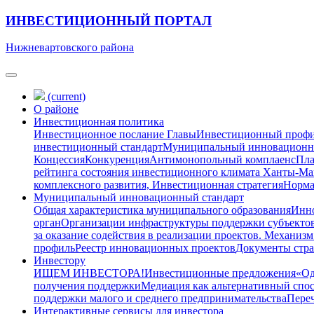
ИНВЕСТИЦИОННЫЙ ПОРТАЛ
Нижневартовского района
(current)
О районе
Инвестиционная политика
Инвестиционное послание Главы
Инвестиционный проф
инвестиционный стандарт
Муниципальный инновационн
Концессия
Конкуренция
Антимонопольный комплаенс
Пла
рейтинга состояния инвестиционного климата Ханты-М
комплексного развития, Инвестиционная стратегия
Норма
Муниципальный инновационный стандарт
Общая характеристика муниципального образования
Инно
орган
Организации инфраструктуры поддержки субъектов
за оказание содействия в реализации проектов. Механизм
профиль
Реестр инновационных проектов
Документы стра
Инвестору
ИЩЕМ ИНВЕСТОРА!
Инвестиционные предложения
«Од
получения поддержки
Медиация как альтернативный спо
поддержки малого и среднего предпринимательства
Переч
Интерактивные сервисы для инвестора