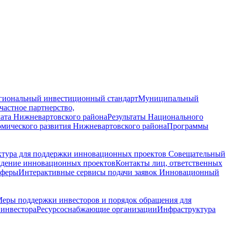
гиональный инвестиционный стандарт
Муниципальный
астное партнерство,
ата Нижневартовского района
Результаты Национального
омического развития Нижневартовского района
Программы
ктура для поддержки инновационных проектов
Совещательный
ждение инновационных проектов
Контакты лиц, ответственных
сферы
Интерактивные сервисы подачи заявок
Инновационный
еры поддержки инвесторов и порядок обращения для
инвестора
Ресурсоснабжающие организации
Инфраструктура