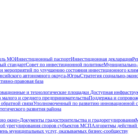
иль МО
Инвестиционный паспорт
Инвестиционная декларация
Ре
ый стандарт
Совет по инвестиционной политике
Муниципально-ч
н мероприятий по улучшению состояния инвестиционного клим
ансийского автономного округа-Югры
Стратегия социально-экон
тивно-правовая база
вационные и технологические площадки
Доступная инфрастру
 малого и среднего предпринимательства
Поддержка и сопрово
 обратной связи
Уполномоченный по развитию инновационной 
тегического развития района
но окно»
Документы градостроительства и градорегулирования
М
соб урегулирования споров субъектов МСП
Алгоритмы действий 
ень муниципальных услуг, оказываемых бизнес-сообществу