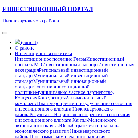
ИНВЕСТИЦИОННЫЙ ПОРТАЛ
Нижневартовского района
(current)
О районе
Инвестиционная политика
Инвестиционное послание Главы
Инвестиционный
профиль МО
Инвестиционный паспорт
Инвестиционная
декларация
Региональный инвестиционный
стандарт
Муниципальный инвестиционный
стандарт
Муниципальный инновационный
стандарт
Совет по инвестиционной
политике
Муниципально-частное партнерство,
Концессия
Конкуренция
Антимонопольный
комплаенс
План мероприятий по улучшению состояния
инвестиционного климата Нижневартовского
района
Результаты Национального рейтинга состояния
инвестиционного климата Ханты-Мансийского
автономного округа-Югры
Стратегия социально-
экономического развития Нижневартовского
района
Программы комплексного развития,