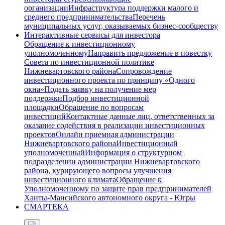
организации
Инфраструктура поддержки малого и
среднего предпринимательства
Перечень
муниципальных услуг, оказываемых бизнес-сообществу
Интерактивные сервисы для инвестора
Обращение к инвестиционному
уполномоченному
Направить предложение в повестку
Совета по инвестиционной политике
Нижневартовского района
Сопровождение
инвестиционного проекта по принципу «Одного
окна»
Подать заявку на получение мер
поддержки
Подбор инвестиционной
площадки
Обращение по вопросам
инвестиций
Контактные данные лиц, ответственных за
оказание содействия в реализации инвестиционных
проектов
Онлайн приемная администрации
Нижневартовского района
Инвестиционный
уполномоченный
Информация о структурном
подразделении администрации Нижневартовского
района, курирующего вопросы улучшения
инвестиционного климата
Обращение к
Уполномоченному по защите прав предпринимателей
Ханты-Мансийского автономного округа - Югры
СМАРТЕКА