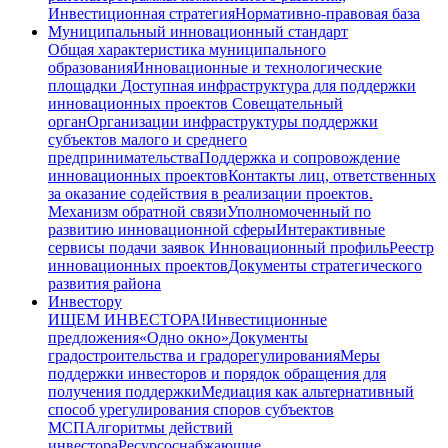
Инвестиционная стратегия
Нормативно-правовая база
Муниципальный инновационный стандарт
Общая характеристика муниципального
образования
Инновационные и технологические
площадки
Доступная инфраструктура для поддержки
инновационных проектов
Совещательный
орган
Организации инфраструктуры поддержки
субъектов малого и среднего
предпринимательства
Поддержка и сопровождение
инновационных проектов
Контакты лиц, ответственных
за оказание содействия в реализации проектов.
Механизм обратной связи
Уполномоченный по
развитию инновационной сферы
Интерактивные
сервисы подачи заявок
Инновационный профиль
Реестр
инновационных проектов
Документы стратегического
развития района
Инвестору
ИЩЕМ ИНВЕСТОРА!
Инвестиционные
предложения
«Одно окно»
Документы
градостроительства и градорегулирования
Меры
поддержки инвесторов и порядок обращения для
получения поддержки
Медиация как альтернативный
способ урегулирования споров субъектов
МСП
Алгоритмы действий
инвестора
Ресурсоснабжающие