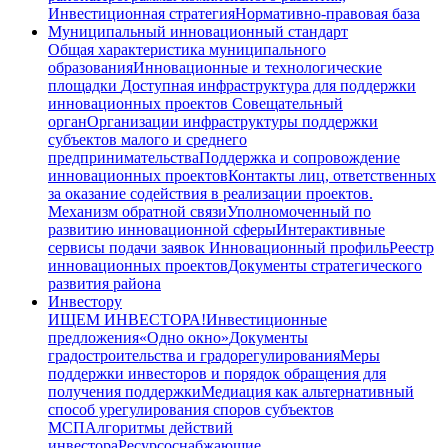
Инвестиционная стратегия
Нормативно-правовая база
Муниципальный инновационный стандарт
Общая характеристика муниципального
образования
Инновационные и технологические
площадки
Доступная инфраструктура для поддержки
инновационных проектов
Совещательный
орган
Организации инфраструктуры поддержки
субъектов малого и среднего
предпринимательства
Поддержка и сопровождение
инновационных проектов
Контакты лиц, ответственных
за оказание содействия в реализации проектов.
Механизм обратной связи
Уполномоченный по
развитию инновационной сферы
Интерактивные
сервисы подачи заявок
Инновационный профиль
Реестр
инновационных проектов
Документы стратегического
развития района
Инвестору
ИЩЕМ ИНВЕСТОРА!
Инвестиционные
предложения
«Одно окно»
Документы
градостроительства и градорегулирования
Меры
поддержки инвесторов и порядок обращения для
получения поддержки
Медиация как альтернативный
способ урегулирования споров субъектов
МСП
Алгоритмы действий
инвестора
Ресурсоснабжающие