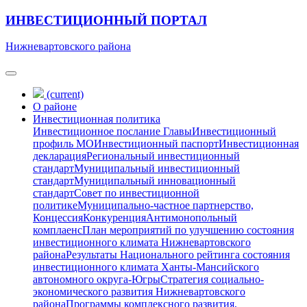
ИНВЕСТИЦИОННЫЙ ПОРТАЛ
Нижневартовского района
(current)
О районе
Инвестиционная политика
Инвестиционное послание Главы
Инвестиционный
профиль МО
Инвестиционный паспорт
Инвестиционная
декларация
Региональный инвестиционный
стандарт
Муниципальный инвестиционный
стандарт
Муниципальный инновационный
стандарт
Совет по инвестиционной
политике
Муниципально-частное партнерство,
Концессия
Конкуренция
Антимонопольный
комплаенс
План мероприятий по улучшению состояния
инвестиционного климата Нижневартовского
района
Результаты Национального рейтинга состояния
инвестиционного климата Ханты-Мансийского
автономного округа-Югры
Стратегия социально-
экономического развития Нижневартовского
района
Программы комплексного развития,