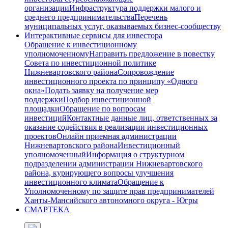
организации
Инфраструктура поддержки малого и
среднего предпринимательства
Перечень
муниципальных услуг, оказываемых бизнес-сообществу
Интерактивные сервисы для инвестора
Обращение к инвестиционному
уполномоченному
Направить предложение в повестку
Совета по инвестиционной политике
Нижневартовского района
Сопровождение
инвестиционного проекта по принципу «Одного
окна»
Подать заявку на получение мер
поддержки
Подбор инвестиционной
площадки
Обращение по вопросам
инвестиций
Контактные данные лиц, ответственных за
оказание содействия в реализации инвестиционных
проектов
Онлайн приемная администрации
Нижневартовского района
Инвестиционный
уполномоченный
Информация о структурном
подразделении администрации Нижневартовского
района, курирующего вопросы улучшения
инвестиционного климата
Обращение к
Уполномоченному по защите прав предпринимателей
Ханты-Мансийского автономного округа - Югры
СМАРТЕКА