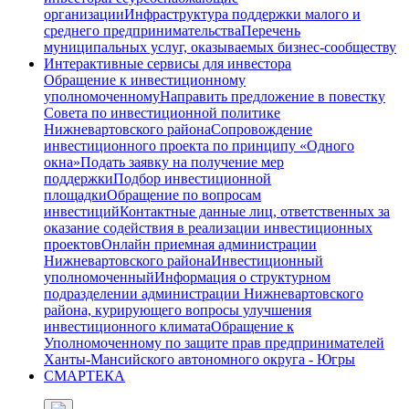
организации
Инфраструктура поддержки малого и
среднего предпринимательства
Перечень
муниципальных услуг, оказываемых бизнес-сообществу
Интерактивные сервисы для инвестора
Обращение к инвестиционному
уполномоченному
Направить предложение в повестку
Совета по инвестиционной политике
Нижневартовского района
Сопровождение
инвестиционного проекта по принципу «Одного
окна»
Подать заявку на получение мер
поддержки
Подбор инвестиционной
площадки
Обращение по вопросам
инвестиций
Контактные данные лиц, ответственных за
оказание содействия в реализации инвестиционных
проектов
Онлайн приемная администрации
Нижневартовского района
Инвестиционный
уполномоченный
Информация о структурном
подразделении администрации Нижневартовского
района, курирующего вопросы улучшения
инвестиционного климата
Обращение к
Уполномоченному по защите прав предпринимателей
Ханты-Мансийского автономного округа - Югры
СМАРТЕКА