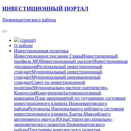
ИНВЕСТИЦИОННЫЙ ПОРТАЛ
Нижневартовского района
(current)
О районе
Инвестиционная политика
Инвестиционное послание Главы
Инвестиционный
профиль МО
Инвестиционный паспорт
Инвестиционная
декларация
Региональный инвестиционный
стандарт
Муниципальный инвестиционный
стандарт
Муниципальный инновационный
стандарт
Совет по инвестиционной
политике
Муниципально-частное партнерство,
Концессия
Конкуренция
Антимонопольный
комплаенс
План мероприятий по улучшению состояния
инвестиционного климата Нижневартовского
района
Результаты Национального рейтинга состояния
инвестиционного климата Ханты-Мансийского
автономного округа-Югры
Стратегия социально-
экономического развития Нижневартовского
района
Программы комплексного развития,