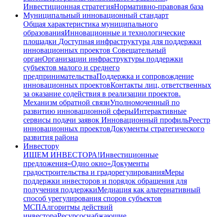
Инвестиционная стратегия
Нормативно-правовая база
Муниципальный инновационный стандарт
Общая характеристика муниципального
образования
Инновационные и технологические
площадки
Доступная инфраструктура для поддержки
инновационных проектов
Совещательный
орган
Организации инфраструктуры поддержки
субъектов малого и среднего
предпринимательства
Поддержка и сопровождение
инновационных проектов
Контакты лиц, ответственных
за оказание содействия в реализации проектов.
Механизм обратной связи
Уполномоченный по
развитию инновационной сферы
Интерактивные
сервисы подачи заявок
Инновационный профиль
Реестр
инновационных проектов
Документы стратегического
развития района
Инвестору
ИЩЕМ ИНВЕСТОРА!
Инвестиционные
предложения
«Одно окно»
Документы
градостроительства и градорегулирования
Меры
поддержки инвесторов и порядок обращения для
получения поддержки
Медиация как альтернативный
способ урегулирования споров субъектов
МСП
Алгоритмы действий
инвестора
Ресурсоснабжающие