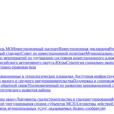
иль МО
Инвестиционный паспорт
Инвестиционная декларация
Ре
ый стандарт
Совет по инвестиционной политике
Муниципально-ч
н мероприятий по улучшению состояния инвестиционного клим
ансийского автономного округа-Югры
Стратегия социально-экон
тивно-правовая база
вационные и технологические площадки
Доступная инфрастру
 малого и среднего предпринимательства
Поддержка и сопрово
 обратной связи
Уполномоченный по развитию инновационной 
тегического развития района
но окно»
Документы градостроительства и градорегулирования
М
соб урегулирования споров субъектов МСП
Алгоритмы действий 
ень муниципальных услуг, оказываемых бизнес-сообществу