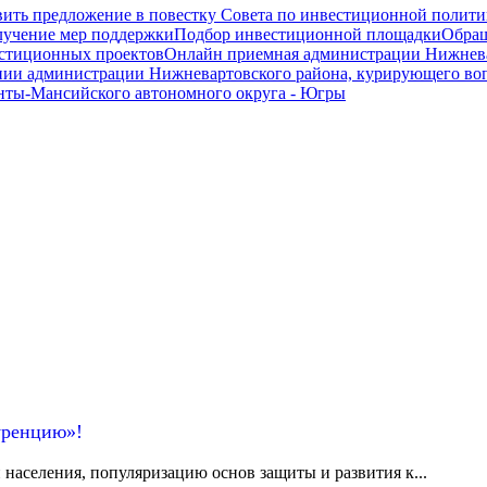
ить предложение в повестку Совета по инвестиционной полити
олучение мер поддержки
Подбор инвестиционной площадки
Обращ
вестиционных проектов
Онлайн приемная администрации Нижнева
нии администрации Нижневартовского района, курирующего во
нты-Мансийского автономного округа - Югры
уренцию»!
аселения, популяризацию основ защиты и развития к...