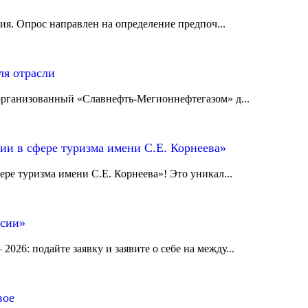
я. Опрос направлен на определение предпоч...
ля отрасли
 организованный «Славнефть‑Мегионнефтегазом» д...
ии в сфере туризма имени С.Е. Корнеева»
ре туризма имени С.Е. Корнеева»! Это уникал...
ссии»
026: подайте заявку и заявите о себе на между...
вое