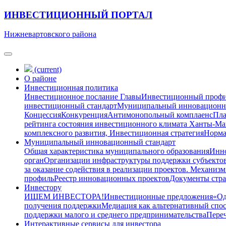
ИНВЕСТИЦИОННЫЙ ПОРТАЛ
Нижневартовского района
(current)
О районе
Инвестиционная политика
Инвестиционное послание Главы
Инвестиционный проф
инвестиционный стандарт
Муниципальный инновационн
Концессия
Конкуренция
Антимонопольный комплаенс
Пла
рейтинга состояния инвестиционного климата Ханты-М
комплексного развития, Инвестиционная стратегия
Норма
Муниципальный инновационный стандарт
Общая характеристика муниципального образования
Инно
орган
Организации инфраструктуры поддержки субъектов
за оказание содействия в реализации проектов. Механизм
профиль
Реестр инновационных проектов
Документы стра
Инвестору
ИЩЕМ ИНВЕСТОРА!
Инвестиционные предложения
«Од
получения поддержки
Медиация как альтернативный спо
поддержки малого и среднего предпринимательства
Переч
Интерактивные сервисы для инвестора