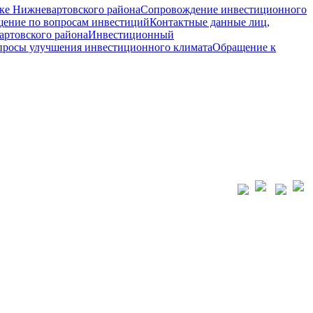
ке Нижневартовского района
Сопровождение инвестиционного
ение по вопросам инвестиций
Контактные данные лиц,
ртовского района
Инвестиционный
просы улучшения инвестиционного климата
Обращение к