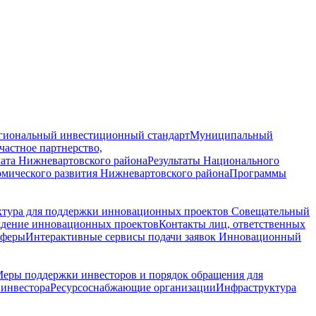
гиональный инвестиционный стандарт
Муниципальный
астное партнерство,
ата Нижневартовского района
Результаты Национального
омического развития Нижневартовского района
Программы
ктура для поддержки инновационных проектов
Совещательный
ждение инновационных проектов
Контакты лиц, ответственных
сферы
Интерактивные сервисы подачи заявок
Инновационный
еры поддержки инвесторов и порядок обращения для
инвестора
Ресурсоснабжающие организации
Инфраструктура