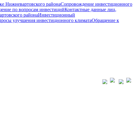
ке Нижневартовского района
Сопровождение инвестиционного
ение по вопросам инвестиций
Контактные данные лиц,
ртовского района
Инвестиционный
просы улучшения инвестиционного климата
Обращение к