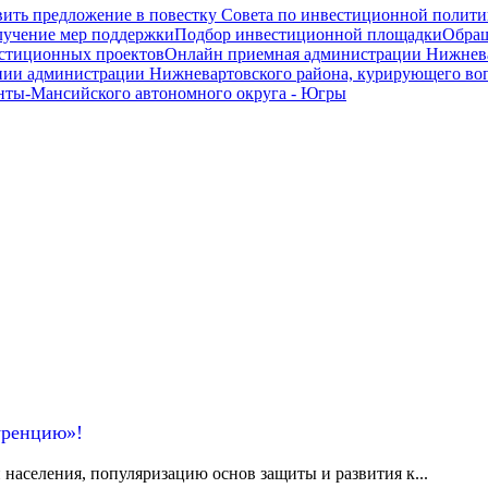
ить предложение в повестку Совета по инвестиционной полити
олучение мер поддержки
Подбор инвестиционной площадки
Обращ
вестиционных проектов
Онлайн приемная администрации Нижнева
нии администрации Нижневартовского района, курирующего во
нты-Мансийского автономного округа - Югры
уренцию»!
аселения, популяризацию основ защиты и развития к...