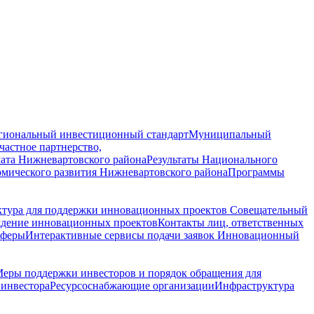
гиональный инвестиционный стандарт
Муниципальный
астное партнерство,
ата Нижневартовского района
Результаты Национального
омического развития Нижневартовского района
Программы
ктура для поддержки инновационных проектов
Совещательный
ждение инновационных проектов
Контакты лиц, ответственных
сферы
Интерактивные сервисы подачи заявок
Инновационный
еры поддержки инвесторов и порядок обращения для
инвестора
Ресурсоснабжающие организации
Инфраструктура