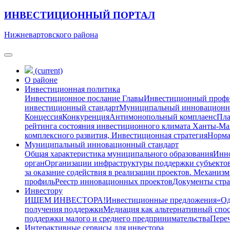
ИНВЕСТИЦИОННЫЙ ПОРТАЛ
Нижневартовского района
(current)
О районе
Инвестиционная политика
Инвестиционное послание Главы
Инвестиционный проф
инвестиционный стандарт
Муниципальный инновационн
Концессия
Конкуренция
Антимонопольный комплаенс
Пла
рейтинга состояния инвестиционного климата Ханты-М
комплексного развития, Инвестиционная стратегия
Норма
Муниципальный инновационный стандарт
Общая характеристика муниципального образования
Инно
орган
Организации инфраструктуры поддержки субъектов
за оказание содействия в реализации проектов. Механизм
профиль
Реестр инновационных проектов
Документы стра
Инвестору
ИЩЕМ ИНВЕСТОРА!
Инвестиционные предложения
«Од
получения поддержки
Медиация как альтернативный спо
поддержки малого и среднего предпринимательства
Переч
Интерактивные сервисы для инвестора