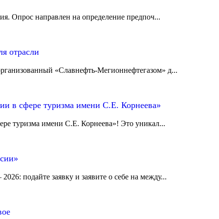
я. Опрос направлен на определение предпоч...
ля отрасли
 организованный «Славнефть‑Мегионнефтегазом» д...
ии в сфере туризма имени С.Е. Корнеева»
ре туризма имени С.Е. Корнеева»! Это уникал...
ссии»
026: подайте заявку и заявите о себе на между...
вое