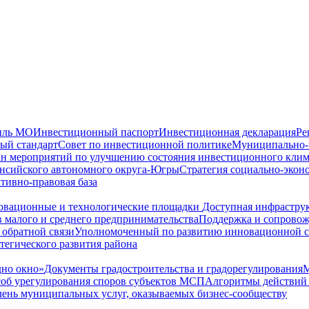
иль МО
Инвестиционный паспорт
Инвестиционная декларация
Ре
ый стандарт
Совет по инвестиционной политике
Муниципально-ч
н мероприятий по улучшению состояния инвестиционного клим
ансийского автономного округа-Югры
Стратегия социально-экон
тивно-правовая база
вационные и технологические площадки
Доступная инфрастру
 малого и среднего предпринимательства
Поддержка и сопрово
 обратной связи
Уполномоченный по развитию инновационной 
тегического развития района
но окно»
Документы градостроительства и градорегулирования
М
соб урегулирования споров субъектов МСП
Алгоритмы действий 
ень муниципальных услуг, оказываемых бизнес-сообществу