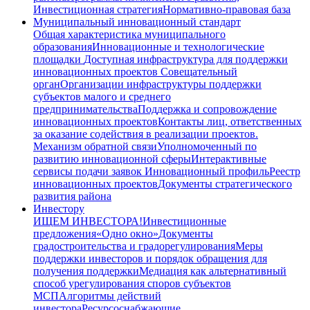
Инвестиционная стратегия
Нормативно-правовая база
Муниципальный инновационный стандарт
Общая характеристика муниципального
образования
Инновационные и технологические
площадки
Доступная инфраструктура для поддержки
инновационных проектов
Совещательный
орган
Организации инфраструктуры поддержки
субъектов малого и среднего
предпринимательства
Поддержка и сопровождение
инновационных проектов
Контакты лиц, ответственных
за оказание содействия в реализации проектов.
Механизм обратной связи
Уполномоченный по
развитию инновационной сферы
Интерактивные
сервисы подачи заявок
Инновационный профиль
Реестр
инновационных проектов
Документы стратегического
развития района
Инвестору
ИЩЕМ ИНВЕСТОРА!
Инвестиционные
предложения
«Одно окно»
Документы
градостроительства и градорегулирования
Меры
поддержки инвесторов и порядок обращения для
получения поддержки
Медиация как альтернативный
способ урегулирования споров субъектов
МСП
Алгоритмы действий
инвестора
Ресурсоснабжающие