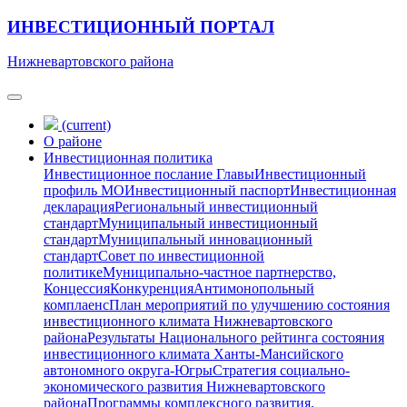
ИНВЕСТИЦИОННЫЙ ПОРТАЛ
Нижневартовского района
(current)
О районе
Инвестиционная политика
Инвестиционное послание Главы
Инвестиционный
профиль МО
Инвестиционный паспорт
Инвестиционная
декларация
Региональный инвестиционный
стандарт
Муниципальный инвестиционный
стандарт
Муниципальный инновационный
стандарт
Совет по инвестиционной
политике
Муниципально-частное партнерство,
Концессия
Конкуренция
Антимонопольный
комплаенс
План мероприятий по улучшению состояния
инвестиционного климата Нижневартовского
района
Результаты Национального рейтинга состояния
инвестиционного климата Ханты-Мансийского
автономного округа-Югры
Стратегия социально-
экономического развития Нижневартовского
района
Программы комплексного развития,