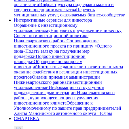
организации
Инфраструктура поддержки малого и
среднего предпринимательства
Перечень
муниципальных услуг, оказываемых бизнес-сообществу
Интерактивные сервисы для инвестора
Обращение к инвестиционному
уполномоченному
Направить предложение в повестку
Совета по инвестиционной политике
Нижневартовского района
Сопровождение
инвестиционного проекта по принципу «Одного
окна»
Подать заявку на получение мер
поддержки
Подбор инвестиционной
площадки
Обращение по вопросам
инвестиций
Контактные данные лиц, ответственных за
оказание содействия в реализации инвестиционных
проектов
Онлайн приемная администрации
Нижневартовского района
Инвестиционный
уполномоченный
Информация о структурном
подразделении администрации Нижневартовского
района, курирующего вопросы улучшения
инвестиционного климата
Обращение к
Уполномоченному по защите прав предпринимателей
Ханты-Мансийского автономного округа - Югры
СМАРТЕКА