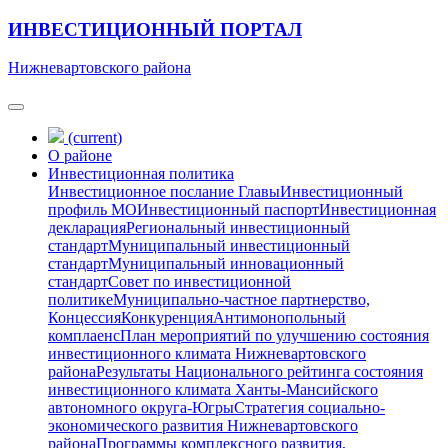
ИНВЕСТИЦИОННЫЙ ПОРТАЛ
Нижневартовского района
(current)
О районе
Инвестиционная политика
Инвестиционное послание Главы
Инвестиционный
профиль МО
Инвестиционный паспорт
Инвестиционная
декларация
Региональный инвестиционный
стандарт
Муниципальный инвестиционный
стандарт
Муниципальный инновационный
стандарт
Совет по инвестиционной
политике
Муниципально-частное партнерство,
Концессия
Конкуренция
Антимонопольный
комплаенс
План мероприятий по улучшению состояния
инвестиционного климата Нижневартовского
района
Результаты Национального рейтинга состояния
инвестиционного климата Ханты-Мансийского
автономного округа-Югры
Стратегия социально-
экономического развития Нижневартовского
района
Программы комплексного развития,