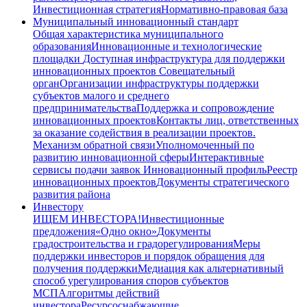
Инвестиционная стратегия
Нормативно-правовая база
Муниципальный инновационный стандарт
Общая характеристика муниципального
образования
Инновационные и технологические
площадки
Доступная инфраструктура для поддержки
инновационных проектов
Совещательный
орган
Организации инфраструктуры поддержки
субъектов малого и среднего
предпринимательства
Поддержка и сопровождение
инновационных проектов
Контакты лиц, ответственных
за оказание содействия в реализации проектов.
Механизм обратной связи
Уполномоченный по
развитию инновационной сферы
Интерактивные
сервисы подачи заявок
Инновационный профиль
Реестр
инновационных проектов
Документы стратегического
развития района
Инвестору
ИЩЕМ ИНВЕСТОРА!
Инвестиционные
предложения
«Одно окно»
Документы
градостроительства и градорегулирования
Меры
поддержки инвесторов и порядок обращения для
получения поддержки
Медиация как альтернативный
способ урегулирования споров субъектов
МСП
Алгоритмы действий
инвестора
Ресурсоснабжающие