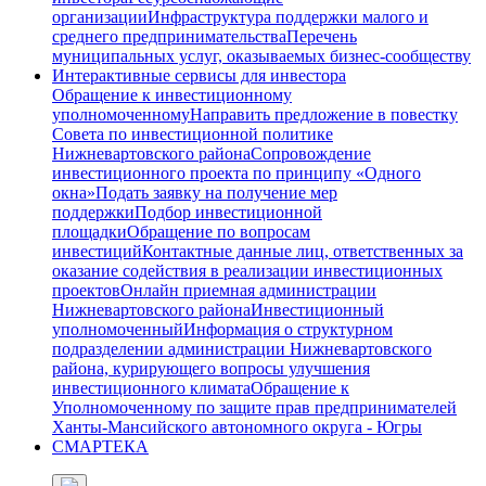
организации
Инфраструктура поддержки малого и
среднего предпринимательства
Перечень
муниципальных услуг, оказываемых бизнес-сообществу
Интерактивные сервисы для инвестора
Обращение к инвестиционному
уполномоченному
Направить предложение в повестку
Совета по инвестиционной политике
Нижневартовского района
Сопровождение
инвестиционного проекта по принципу «Одного
окна»
Подать заявку на получение мер
поддержки
Подбор инвестиционной
площадки
Обращение по вопросам
инвестиций
Контактные данные лиц, ответственных за
оказание содействия в реализации инвестиционных
проектов
Онлайн приемная администрации
Нижневартовского района
Инвестиционный
уполномоченный
Информация о структурном
подразделении администрации Нижневартовского
района, курирующего вопросы улучшения
инвестиционного климата
Обращение к
Уполномоченному по защите прав предпринимателей
Ханты-Мансийского автономного округа - Югры
СМАРТЕКА