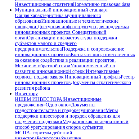
Инвестиционная стратегия
Нормативно-правовая база
Муниципальный инновационный стандарт
Общая характеристика муниципального
образования
Инновационные и технологические
площадки
Доступная инфраструктура для поддержки
инновационных проектов
Совещательный
орган
Организации инфраструктуры поддержки
субъектов малого и среднего
предпринимательства
Поддержка и сопровождение
инновационных проектов
Контакты лиц, ответственных
за оказание содействия в реализации проектов.
Механизм обратной связи
Уполномоченный по
развитию инновационной сферы
Интерактивные
сервисы подачи заявок
Инновационный профиль
Реестр
инновационных проектов
Документы стратегического
развития района
Инвестору
ИЩЕМ ИНВЕСТОРА!
Инвестиционные
предложения
«Одно окно»
Документы
градостроительства и градорегулирования
Меры
поддержки инвесторов и порядок обращения для
получения поддержки
Медиация как альтернативный
способ урегулирования споров субъектов
МСП
Алгоритмы действий
инвестора
Ресурсоснабжающие