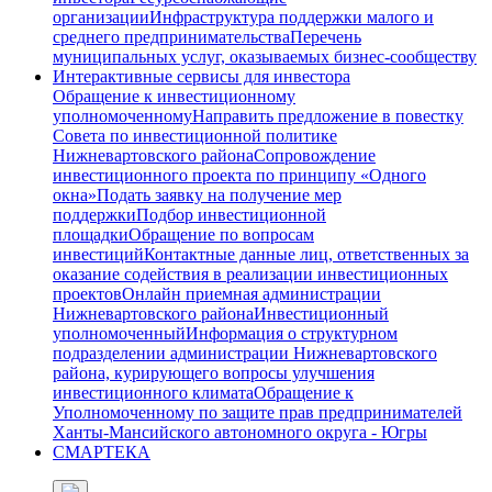
организации
Инфраструктура поддержки малого и
среднего предпринимательства
Перечень
муниципальных услуг, оказываемых бизнес-сообществу
Интерактивные сервисы для инвестора
Обращение к инвестиционному
уполномоченному
Направить предложение в повестку
Совета по инвестиционной политике
Нижневартовского района
Сопровождение
инвестиционного проекта по принципу «Одного
окна»
Подать заявку на получение мер
поддержки
Подбор инвестиционной
площадки
Обращение по вопросам
инвестиций
Контактные данные лиц, ответственных за
оказание содействия в реализации инвестиционных
проектов
Онлайн приемная администрации
Нижневартовского района
Инвестиционный
уполномоченный
Информация о структурном
подразделении администрации Нижневартовского
района, курирующего вопросы улучшения
инвестиционного климата
Обращение к
Уполномоченному по защите прав предпринимателей
Ханты-Мансийского автономного округа - Югры
СМАРТЕКА