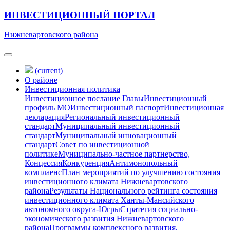
ИНВЕСТИЦИОННЫЙ ПОРТАЛ
Нижневартовского района
(current)
О районе
Инвестиционная политика
Инвестиционное послание Главы
Инвестиционный
профиль МО
Инвестиционный паспорт
Инвестиционная
декларация
Региональный инвестиционный
стандарт
Муниципальный инвестиционный
стандарт
Муниципальный инновационный
стандарт
Совет по инвестиционной
политике
Муниципально-частное партнерство,
Концессия
Конкуренция
Антимонопольный
комплаенс
План мероприятий по улучшению состояния
инвестиционного климата Нижневартовского
района
Результаты Национального рейтинга состояния
инвестиционного климата Ханты-Мансийского
автономного округа-Югры
Стратегия социально-
экономического развития Нижневартовского
района
Программы комплексного развития,