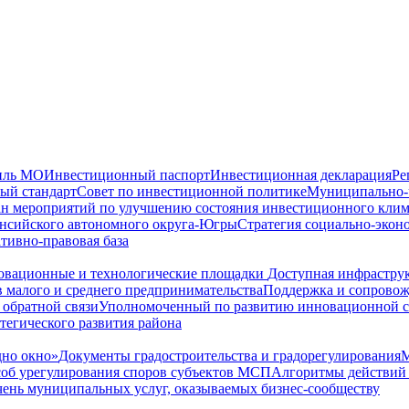
иль МО
Инвестиционный паспорт
Инвестиционная декларация
Ре
ый стандарт
Совет по инвестиционной политике
Муниципально-ч
н мероприятий по улучшению состояния инвестиционного клим
ансийского автономного округа-Югры
Стратегия социально-экон
тивно-правовая база
вационные и технологические площадки
Доступная инфрастру
 малого и среднего предпринимательства
Поддержка и сопрово
 обратной связи
Уполномоченный по развитию инновационной 
тегического развития района
но окно»
Документы градостроительства и градорегулирования
М
соб урегулирования споров субъектов МСП
Алгоритмы действий 
ень муниципальных услуг, оказываемых бизнес-сообществу