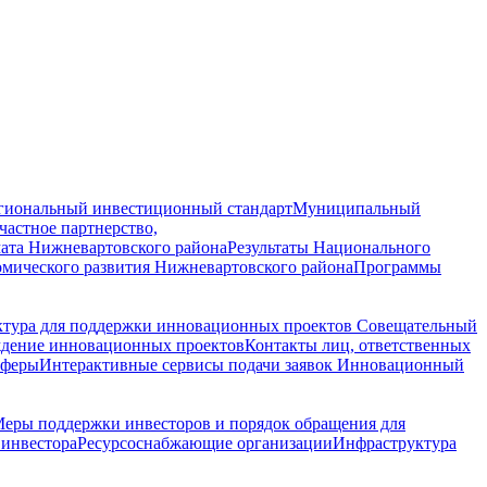
гиональный инвестиционный стандарт
Муниципальный
астное партнерство,
ата Нижневартовского района
Результаты Национального
омического развития Нижневартовского района
Программы
ктура для поддержки инновационных проектов
Совещательный
ждение инновационных проектов
Контакты лиц, ответственных
сферы
Интерактивные сервисы подачи заявок
Инновационный
еры поддержки инвесторов и порядок обращения для
инвестора
Ресурсоснабжающие организации
Инфраструктура