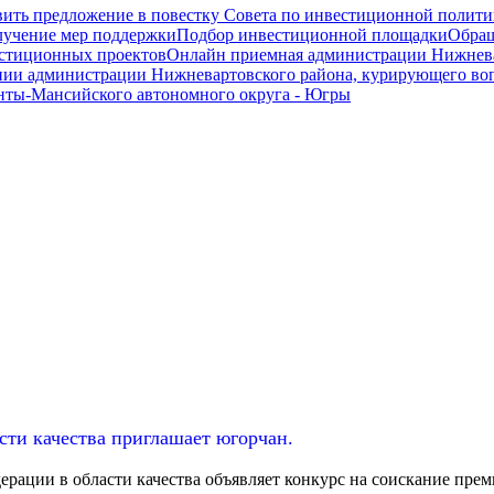
ить предложение в повестку Совета по инвестиционной полити
олучение мер поддержки
Подбор инвестиционной площадки
Обращ
вестиционных проектов
Онлайн приемная администрации Нижнева
нии администрации Нижневартовского района, курирующего во
нты-Мансийского автономного округа - Югры
сти качества приглашает югорчан.
ации в области качества объявляет конкурс на соискание преми