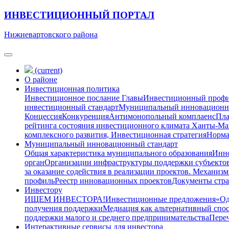
ИНВЕСТИЦИОННЫЙ ПОРТАЛ
Нижневартовского района
(current)
О районе
Инвестиционная политика
Инвестиционное послание Главы
Инвестиционный проф
инвестиционный стандарт
Муниципальный инновационн
Концессия
Конкуренция
Антимонопольный комплаенс
Пла
рейтинга состояния инвестиционного климата Ханты-М
комплексного развития, Инвестиционная стратегия
Норма
Муниципальный инновационный стандарт
Общая характеристика муниципального образования
Инно
орган
Организации инфраструктуры поддержки субъектов
за оказание содействия в реализации проектов. Механизм
профиль
Реестр инновационных проектов
Документы стра
Инвестору
ИЩЕМ ИНВЕСТОРА!
Инвестиционные предложения
«Од
получения поддержки
Медиация как альтернативный спо
поддержки малого и среднего предпринимательства
Переч
Интерактивные сервисы для инвестора