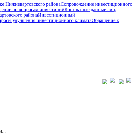
ке Нижневартовского района
Сопровождение инвестиционного
ение по вопросам инвестиций
Контактные данные лиц,
ртовского района
Инвестиционный
просы улучшения инвестиционного климата
Обращение к
...