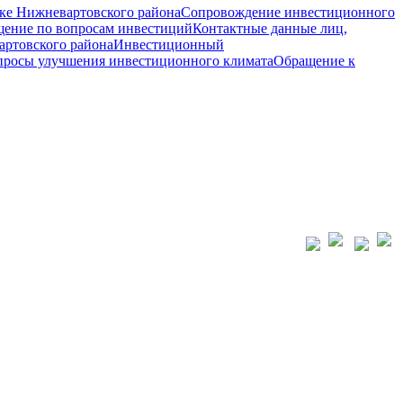
ке Нижневартовского района
Сопровождение инвестиционного
ение по вопросам инвестиций
Контактные данные лиц,
ртовского района
Инвестиционный
просы улучшения инвестиционного климата
Обращение к