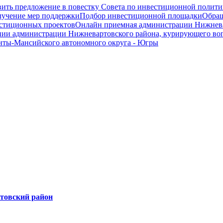
ить предложение в повестку Совета по инвестиционной полити
олучение мер поддержки
Подбор инвестиционной площадки
Обращ
вестиционных проектов
Онлайн приемная администрации Нижнева
нии администрации Нижневартовского района, курирующего во
нты-Мансийского автономного округа - Югры
ртовский район