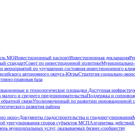
иль МО
Инвестиционный паспорт
Инвестиционная декларация
Ре
ый стандарт
Совет по инвестиционной политике
Муниципально-ч
н мероприятий по улучшению состояния инвестиционного клим
ансийского автономного округа-Югры
Стратегия социально-экон
тивно-правовая база
вационные и технологические площадки
Доступная инфрастру
 малого и среднего предпринимательства
Поддержка и сопрово
 обратной связи
Уполномоченный по развитию инновационной 
тегического развития района
но окно»
Документы градостроительства и градорегулирования
М
соб урегулирования споров субъектов МСП
Алгоритмы действий 
ень муниципальных услуг, оказываемых бизнес-сообществу