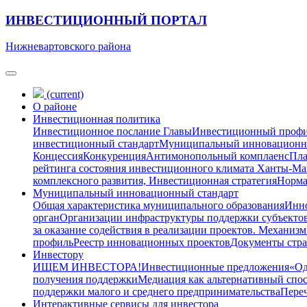
ИНВЕСТИЦИОННЫЙ ПОРТАЛ
Нижневартовского района
(current)
О районе
Инвестиционная политика
Инвестиционное послание Главы
Инвестиционный проф
инвестиционный стандарт
Муниципальный инновационн
Концессия
Конкуренция
Антимонопольный комплаенс
Пла
рейтинга состояния инвестиционного климата Ханты-М
комплексного развития, Инвестиционная стратегия
Норма
Муниципальный инновационный стандарт
Общая характеристика муниципального образования
Инно
орган
Организации инфраструктуры поддержки субъектов
за оказание содействия в реализации проектов. Механизм
профиль
Реестр инновационных проектов
Документы стра
Инвестору
ИЩЕМ ИНВЕСТОРА!
Инвестиционные предложения
«Од
получения поддержки
Медиация как альтернативный спо
поддержки малого и среднего предпринимательства
Переч
Интерактивные сервисы для инвестора