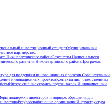
гиональный инвестиционный стандарт
Муниципальный
астное партнерство,
ата Нижневартовского района
Результаты Национального
омического развития Нижневартовского района
Программы
ктура для поддержки инновационных проектов
Совещательный
ждение инновационных проектов
Контакты лиц, ответственных
сферы
Интерактивные сервисы подачи заявок
Инновационный
еры поддержки инвесторов и порядок обращения для
инвестора
Ресурсоснабжающие организации
Инфраструктура